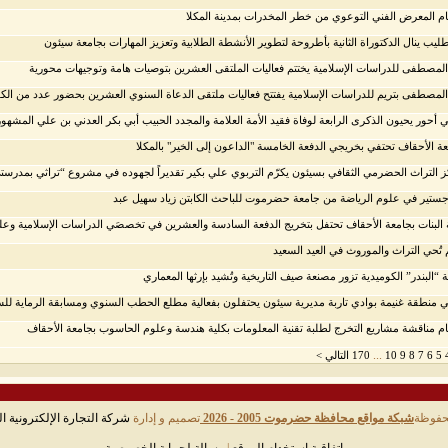
ام المعرض الفني التوعوي من خطر المخدرات بمدينة المكلا
ليب ينال الدكتوراة الثانية بأطروحة لتطوير الأنشطة الطلابية وتعزيز المهارات بجامعة سيئون
المصطفى للدراسات الإسلامية يختتم فعاليات الملتقى العشرين بتوصيات هامة وتوجيهات محورية
المصطفى بتريم للدراسات الإسلامية يفتتح فعاليات ملتقى الدعاة السنوي العشرين بحضور عدد من الك
ي أحور يحيون الذكرى الرابعة لوفاة فقيد الأمة العلامة والمجدد الحبيب أبي بكر العدني بن علي المشهور
ة الأحقاف تحتفي بخريجي الدفعة الخامسة "الداعون إلى الخير" بالمكلا
 التراث الحضرمي الثقافي بسيئون يكرّم التربوي علي بكير تقديراً لجهوده في مشروع “تراثي بمدرست
جستير في علوم الرياضة من جامعة حضرموت للباحث الكابتن زياد سهيل عبد
 البنات بجامعة الأحقاف تحتفل بتخريج الدفعة السادسة والعشرين في تخصصَي الدراسات الإسلامية وع
 تُحي التراث والموروث في العيد السعيد
 “البندر” الكوميدية تزور مصنعة صيف التاريخية وتُشيد بإرثها المعماري
ي منطقة غنيمة بوادي تاربة مديرية سيئون يحتفلون بفعالية مطلع الحطب السنوي ومسابقة الرماية للس
ام مناقشة مشاريع التخرج لطلبة تقنية المعلومات بكلية هندسة وعلوم الحاسوب بجامعة الأحقاف
...
5
6
7
8
9
10
170
التالي >
حفوظة
شبكة مواقع محافظة حضرموت 2005 - 2026
تصميم و إدارة
شركة التجارة الإلكترونية ال