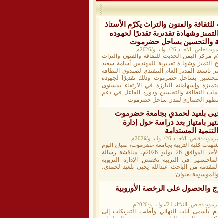
لثقافة والفنون والتراث يكرّم الأستاذ
تميز وشهادة تقديرية تقديرًا لجهوده
افة والتحسين بساحل حضرموت
أحــد 26/يـولـيــو/2026م
ّم مركز اليمن الحديث للثقافة والفنون والتراث
ع التميز وشهادة تقديرية للمهندس أسامة سعيد
ر باسعد المدير العام التنفيذي لصندوق النظافة
لتحسين بساحل حضرموت وذلك تقديرًا لجهوده
متميزة وإسهاماته البارزة في الارتقاء بمستوى
مات النظافة والتحسين ودوره الفاعل في دعم
مظهر الحضاري لمدن ساحل حضرموت.
يحيى بلعيد لحمدي بجامعة حضرموت
ير بامتياز بعد دراسة حول إدارة
التنمية المستدامة
-الأحــد 26/يـولـيــو/2026م
هدت كلية التربية بجامعة حضرموت، صباح اليوم
الأحد الموافق 26 يوليو 2026م، مناقشة رسالة
لماجستير في التربية تخصص الإدارة التربوية
لمقدمة من الباحث عبدالله يحيى بلعيد لحمدي،
الموسومة بعنوان:
رج والحصول على الرخصة الأوروبية
لثلاثاء 21/يـولـيــو/2026م
دم بأسمى آيات التهاني وأطيب التبريكات إلى