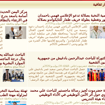
ر ثقافية
مركز اليمن الحديث ل
مية النخبة بصلالة تدعو الإعلامي فهمي باحمدان
أسامة باسعد بدرع ال
 وتغطية بطولة خريف ظفار للتايكواندو بصلالة
في الارتقاء بالنظ
قع محافظة حضرموت/خاص -الثلاثاء 28/يـولـيــو/2026م
المكلا/موقع محافظة حضرموت/خاص -ال
تلقى الإعلامي الرياضي فهمي مبارك باحمدان دعوة
قد
رسمية من إدارة “أكاديمية النخبة لفنون القتال
در
واللياقة البدنية” بمحافظة ظفار في سلطنة عُمان،
عم
لحضور فعاليات النسخة الخامسة من بطولة “خريف
وا
ظفار للتايكواندو”، والمزمع إقامتها خلال الفترة من
ال
30 يوليو وحتى 2 أغسطس 2026م.
خد
ال
الباحث عبدالله 
كتوراة للباحث عبدالرحمن بادغيش من جمهورية
ينال درجة الماجست
ين الشعبية
الموارد البشرية و
موقع محافظة حضرموت/خاص -الثلاثاء 28/يـولـيــو/2026م
المكلا/موقع محافظة حضرموت/خاص 
حصل الباحث عبدالرحمن سعيد عمر بادغيش على
ش
درجة الدكتوراة في هندسة النقل من جامعة تونجي
العريقة بجمهورية الصين الشعبية عن أطروحته
ا
العلمية “إعادة تدوير البوليمرات في مواد الرصف”.
ا
و
ة حضرموت تُجيز رسالة ماجستير للباحث علي محمد
تهنئة بمناسبة التخ
ي حول أثر الأمن الوظيفي في الأداء الوظيفي
لمزاولة مهنة الطب
ء هيئة التدريس
متابعات/موقع محافظة حضرموت/خاص -ا
نق
قع محافظة حضرموت/خاص -الاثنــين 27/يـولـيــو/2026م