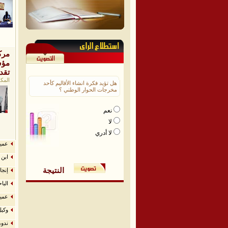
مرك
مؤس
تقد
المكلا
هل تؤيد فكرة انشاء الأقاليم كأحد
مخرجات الحوار الوطني ؟
نعم
لا
لا أدري
عميد
ابن 
النتيجة
إنجا
البا
عميد
وكيل
ندوة