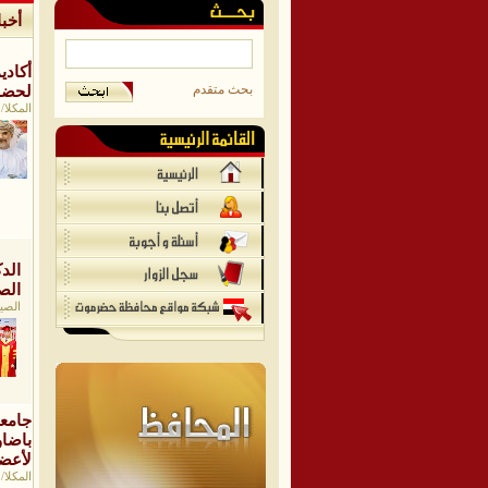
أخبا
أكادي
بحث متقدم
لحضور
المكلا/مو
الد
الص
الصين/
جامع
باضاو
لأعضا
المكلا/مو