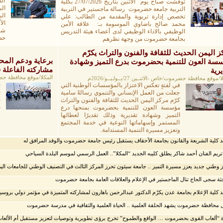
ال
نُوقشت صباح يوم الاثنين بتاريخ 27/07/2026 بكلية
ال
التربية جامعة حضرموت رسالة ماجستير في التربية
ال
تخصص إدارة تربوية والمقدمة من الطالب: علي
ال
محمد صالح باضاوي الموسومة بـ: علاقة الأمن
الوظيفي بالاداء الوظيفي لدى أعضاء هيئة التدريس
حص
بجامعة حضرموت من وجهة نظرهم
ز اليمن الحديث للثقافة والفنون والتراث يكرّم
برعاية ودعم المحا
سة العون للتنمية بحضرموت بدرع التميز وشهادة
مشاركته الفاعلة في مه
يرية
المكلا/موقع محافظة حضرموت/خاص
/موقع محافظة حضرموت/خاص -الاثنــين 27/يــولـيــو/2026م
ب
في لفتةٍ تعكس الاعتزاز بالمؤسسات الوطنية التي
ب
جعلت من العمل الإنساني والتنموي رسالةً سامية
ب
كرّم مركز اليمن الحديث للثقافة والفنون والتراث
مؤسسة العون للتنمية بحضرموت بمنحها درع
ح
التميز وشهادة تقديرية وذلك تقديرًا لعطائها
ف
المستمر وإسهاماتها النوعية في خدمة المجتمع
وتعزيز مسيرة التنمية المستدامة.
 كلية الشريعة والقانون بجامعة الأحقاف يستقبل رئيس جامعة حضرموت والوفد المرافق له
تريم الفنان أحمد شاكر يطلق كليبه الجديد “المكلا”.. العمل الرسمي لموسم البلدة السياحي
ز وطني جديد يعزز مسيرة التميز .. جامعة سيئون تحرز المركز الثالث في التصنيف الوطني للجامعات اليمنية ل
حثة سجى الحاج تنال الماجستير في الإعلام والعلاقات العامة بجامعة حضرموت
 كلية الإعلام بجامعة عدن يكرّم الدكتور عبدالرحمن باهارون لمشاركته المتميزة في مؤتمر دولي بروسيا
 محافظة حضرموت يشهد الحلقة العلمية .. الحياة العلمية والثقافية في مدرسة حضرموت
 “ألعاب القوى بحضرموت … الواقع والطموح” تخرج برؤى تطويرية وتوصيات لتعزيز مستقبل أم الألعا