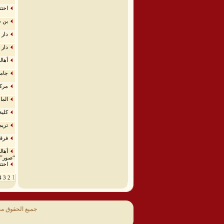
اختت
بن ط
دار 
دار 
أهال
جامع
مركز
الما
كلية
تريم
فرقة
أهال
“صور”
اختت
1
4
3
2
جميع الحقوق م