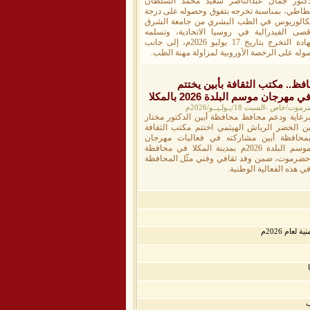
دكتور جمال عبدالناصر سعيد محمد السلطان
بطاطي، بمناسبة تخرجه بتفوق وحصوله على درجة
بكالوريوس في الطب البشري من جامعة الشرق
أقصى الفيدرالية في روسيا الاتحادية، وتسلمه
شهادة التخرج بتاريخ 17 يوليو 2026م، إلى جانب
وله على الرخصة الأوروبية لمزاولة مهنة الطب.
فظ.. مكتب الثقافة بأبين يختتم
رجان موسم البلدة 2026 بالمكلا
 -السبت 18/يـولـيــو/2026م
رعاية ودعم محافظ محافظة أبين الدكتور مختار
ن الخضر الرباش الهيثمي اختتم مكتب الثقافة
محافظة أبين مشاركته في فعاليات مهرجان
موسم البلدة 2026م بمدينة المكلا في محافظة
ضرموت، ضمن وفد ثقافي وفني مثّل المحافظة
ي هذه الفعالية الوطنية.
عام 2026م
ب