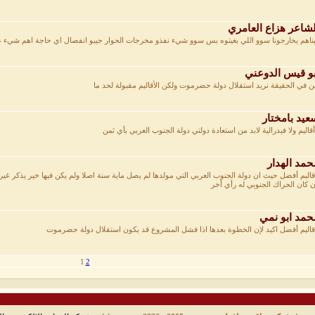
شاعر هزاع العامري
يناهم يخارجونا سوو اللي بغيتوه بس سوو شيء نفذو مخرجات الحوار جيبو انفصال اي حاجة اهم شيء غي
و قيس الدوعني
ن في الحقيقة نريد استقلال دولة حضرموت ولكن الأقاليم مقبولة لحد ما
يد بامختار
 أقاليم ولا فيدرالية لابد من استعادة دولتي دولة الجنوب العربي بأي ثمن
مد الهدار
أقاليم أفضل حيث ان دولة الجنوب العربي التي مولدها لم يصل ماية سنة اصلا ولم يكن فيها خير يذكر غير
ن كان الحراك الجنوبي له رأي أخر
مد ابو نمي
اقاليم أفضل اكيد لإن الخطوة بعدها اذا فشل المشروع قد يكون استقلال دولة حضرموت
1
2