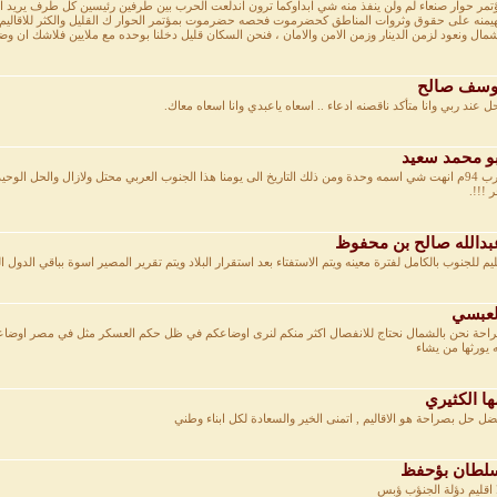
تمر حوار صنعاء لم ولن ينفذ منه شي ابداوكما ترون اندلعت الحرب بين طرفين رئيسين كل طرف يريد 
هيمنه على حقوق وثروات المناطق كحضرموت فحصه حضرموت بمؤتمر الحوار ك القليل والكثر للاقاليم الاخ
شمال ونعود لزمن الدينار وزمن الامن والامان ، فنحن السكان قليل دخلنا بوحده مع ملايين فلاشك ان وض
سف صالح
حل عند ربي وانا متأكد ناقصنه ادعاء .. اسعاه ياعبدي وانا اسعاه معاك.
و محمد سعيد
حرب 94م انهت شي اسمه وحدة ومن ذلك التاريخ الى يومنا هذا الجنوب العربي محتل ولازال والحل الوحيد
ر !!!.
دالله صالح بن محفوظ
ليم للجنوب بالكامل لفترة معينه ويتم الاستفتاء بعد استقرار البلاد ويتم تقرير المصير اسوة بباقي الد
عبسي
احة نحن بالشمال نحتاج للانفصال اكثر منكم لنرى اوضاعكم في ظل حكم العسكر مثل في مصر اوضاعهم من
ه يورثها من يشاء
ا الكثيري
ضل حل بصراحة هو الاقاليم , اتمنى الخير والسعادة لكل ابناء وطني
طان بؤحفظ
ا اقليم دؤلة الجنؤب ؤبس