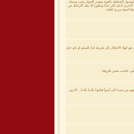
الوصول للسلطه بالقوة مؤتمر الحوار مجرد وسيله
رى لاحل اكثر امانا وتطورا الا بفك الارتباط عن
عنا اصبح مزري للغايه
 هو انهاء الاحتلال بأي طريقة اما بالسلم او باي خيار
ول التي عاشت نفس ظروفنا
 سئء الى أسوأ قتلتونا بلادنا بلادنا .. الارض