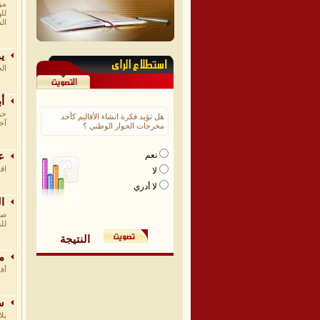
مؤ
لل
ال
يو
ال
أب
هل تؤيد فكرة انشاء الأقاليم كأحد
آخ
مخرجات الحوار الوطني ؟
نعم
عب
اق
لا
لا أدري
ال
صر
لل
النتيجة
مه
أف
سل
بل