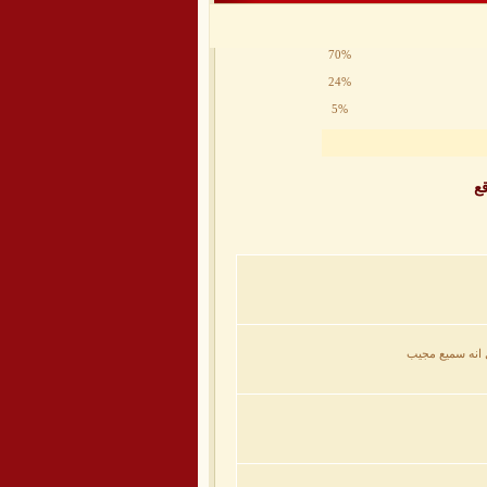
70%
24%
5%
ع
ل انه سميع مجيب