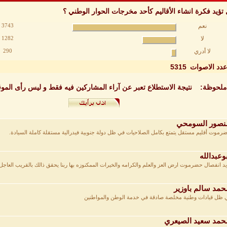
تؤيد فكرة انشاء الأقاليم كأحد مخرجات الحوار الوطني ؟
نعم
3743
لا
1282
لا أدري
290
عدد الاصوات
5315
ملحوظة: نتيجة الاستطلاع تعبر عن آراء المشاركين فيه فقط و ليس رأى الموق
صور السومحي
رموت أقليم مستقل يتمتع بكامل الصلاحيات في ظل دولة جنوبية فيدرالية مستقلة كاملة السيادة.
وعبدالله
يد انفصال حضرموت ارض العز والعلم والكرامه والخيرات الممكنوزه بها ربنا يحقق ذالك بالقريب العاج
مد سالم باوزير
 ظل قيادات وطنية مخلصة صادقة في خدمة الوطن والمواطنين
مد سعيد الصيعري