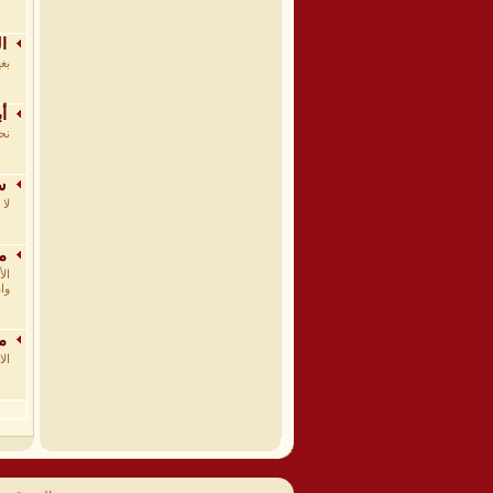
ال
بغ
أب
نح
سع
لا
مح
ال
وا
مح
ال