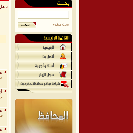
هل 
بحث متقدم
من
حض
اب
نر
مح
في
مح