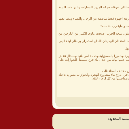
تالي عرقلة حركة المرور للسيارات والدراجات النارية
بعة اجهوة فقط مناصفة بين الرجال والنساء ومضاعفتها
يقارب 40 سنه!!
 . حيث ان مدينة سيئون نتيجة الحرب اصبحت ماوى للكثير من النازحين من
المنفذان الوحيدان اللذان استمران يربطان ابناء اليمن
ضميرنا وشعورا بالمسؤولية وخدمة لمواطنينا وسنظل ننقش
لب عليها نهائيا من خلال بناء فرع مستقل للجوازات على
ومن مختلف المحافظات.
ي في ادراج بناء مشروع الهجرة والجوازات بصوره عاجله
واطنيها من كل ارجاء البلاد.
يمنية المحدودة