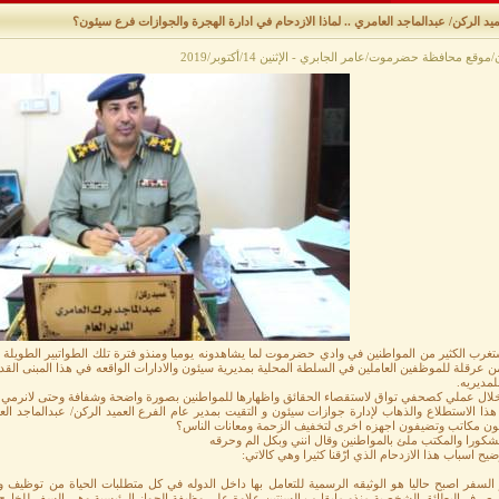
وقع محافظة حضرموت/عامر الجابري - الإثنين 14/أكتوبر/2019
تغرب الكثير من المواطنين في وادي حضرموت لما يشاهدونه يوميا ومنذو فترة تلك الطواتبير الطويلة 
 عرقلة للموظفين العاملين في السلطة المحلية بمديرية سيئون والادارات الواقعه في هذا المبنى ال
للمديريه.
لال عملي كصحفي تواق لاستقصاء الحقائق واظهارها للمواطنين بصورة واضحة وشفافة وحتى لانرمي 
هذا الاستطلاع والذهاب لإدارة جوازات سيئون و التقيت بمدير عام الفرع العميد الركن/ عبدالماجد ا
حون مكاتب وتضيفون اجهزه اخرى لتخفيف الزحمة ومعانات الناس؟
شكورا والمكتب ملئ بالمواطنين وقال انني وبكل الم وحرقه
ضيح اسباب هذا الازدحام الذي ارّقنا كثيرا وهي كالاتي:
لسفر اصبح حاليا هو الوثيقه الرسمية للتعامل بها داخل الدوله في كل متطلبات الحياة من توظيف وز
 صرف البطائق الشخصية منذو مايقارب السنتين علاوة على وظيفة الجواز الرئيسية وهي السفر للخارج