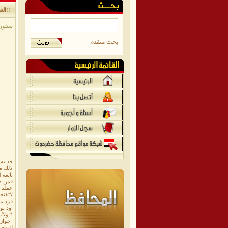
العميد الركن/ عبدالماجد العامري .. لماذا الازدحام في ادارة الهجرة والجوازات فرع سيئون؟!!
سيئون/م
بحث متقدم
قد يس
ذلك من
تابعة 
فمن خ
عملنا 
لاتفت
فرد م
اود تو
*اولا/
جواز ا
لتوقف