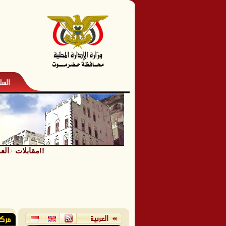
العميد الركن/ عبدالماجد العامري .. لماذا الازدحام في ادارة الهجرة والجوازات فرع سيئون؟!!
مقابلات
/