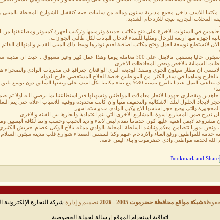
مكتبنا للاسف داخل مجمع مديرية سيئون وماله من سلبيات جمه كتقفيل للشوارع المحيطة بالمبنى وبال
ة المحلات التجارية نتيجة للازدحام الشديد.
 جاهدين في السنوات الاخيرة على فتح مكاتب جديدة وترميمها وتركيب اجهزة كمبيوتر ومضاعفتها من ار
انية اجهزة منها اربعة للرجال ومثلها للنساء لادخال البيانات لكل طالبي الجوازات.
نا الان لانستطيع توسعة العمل وفتح مكاتب اضافية لعدم توفرها وسط ذلك المبنى القديم والمتهالك القائم منذو ما
فرع سيئون حاليا يستقبل مالايقل على 500 معامله يوميا وهذا عمل كبير وغير مسبوق
فظات الشمالية بالاخص وبعض المحافظات الاخرى..
لاننسى ان مطار سيئون الجوي ومنفذ الوديعه البري الواقعان جغرافيا في مديريات الوادي والصحراء هما 
بالخارج وساهما في سفر الكثر من المواطنين خاصة للعلاج المستعصي خارج الدوله .
عمل عندنا بالفرع بنسبة 80% مع بقاء مكاتبنا بكل اسف على وضعها السابق دون توسع يليق بها.
ا/
 جاهدين وبقصارى جهودنا لانجاز معاملات المواطنين وتسهيلها قدر استطاعتنا بما يرضي الله اولا ثم 
جر لايجاد الحلول لتلك الاشكالية والتخفيف منها وان كانت محدودة ووقتية للاسباب اعلاه حتى يتم التغ
المحجوزة والتي وضع حجر اساسها الاخ وكيل الوادي منذو سته اشهر.
ان تدرج ضمن المشاريع اسوة بالمشاريع الاخرى التي يتم اعتمادها وانجازها بين الفينه والاخرى.
 مشروعنا لايقل اهمية عليها كون خدماتنا تقدم ليس لابناء وادينا الحبيب وحسب وانما لكافة اليمنيين 
، ونحن بدورنا نتضامن معكم ونناشد السلطة المحلية بالوادي ممثله بالاخ الوكيل عصام حبريش الكثير
 خدمة للمواطنين ورفع العناء والازدحام عنهم وكذا لتتنفس الصعداء شوارع قلب مدينة سيئون السلام وم
 الله لخدمة مواطني وادي حضرموت وابناء اليمن عامة.
حفوظة
شبكة مواقع محافظة حضرموت 2005 - 2026
تصميم و إدارة
شركة التجارة الإلكترونية ال
اتفاقية استخدام الموقع
|
رسالة لحماية الخصوصية