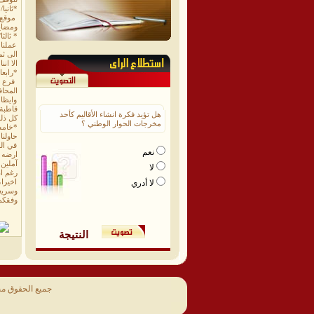
*ثانيا/
موقع 
ومضايق
* ثالثا/
عملنا
الى ثم
الا ان
*رابعا/
المحا
وايظا 
قاطبة 
هل تؤيد فكرة انشاء الأقاليم كأحد
كل ذلك ضاعف ال
مخرجات الحوار الوطني ؟
*خامس
حاولنا
في الح
نعم
ارضه 
آملين 
لا
رغم ان
اخيرا،
لا أدري
وسريعة
وفقكم
النتيجة
جميع الحقوق م