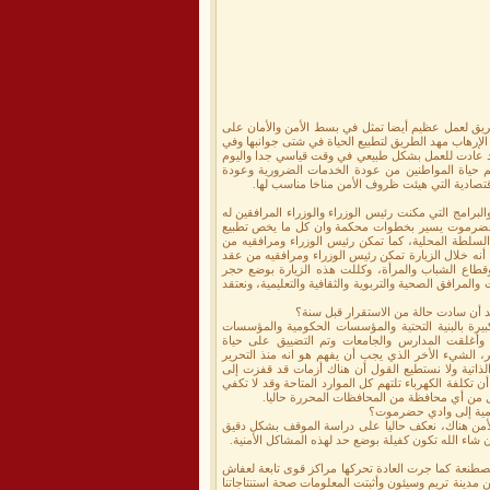
لإرهاب في 24 من ابريل 2016م فهذا الإنتصار مهد الطريق لعمل عظيم أيضا تمثل في بسط الأمن والأمان على
رهاب مهد الطريق لتطبيع الحياة في شتى جوانبها وفي
 قد عادت للعمل بشكل طبيعي في وقت قياسي جدا واليوم
 حياة المواطنين من عودة الخدمات الضرورية وعودة
اقتصادية التي هيئت ظروف الأمن مناخا مناسب لها.
لبرامج التي مكنت رئيس الوزراء والوزراء المرافقين له
ي حضرموت يسير بخطوات محكمة وان كل ما يخص تطبيع
لسلطة المحلية، كما تمكن رئيس الوزراء ومرافقيه من
نه خلال الزيارة تمكن رئيس الوزراء ومرافقيه من عقد
 وقطاع الشباب والمرأة، وكللت هذه الزيارة بوضع حجر
تم دعم العديد من المؤسسات والمرافق الصحية والتربوية والثقافية والتعليمية، ونعتقد
د أن سادت حالة من الاستقرار قبل سنة؟
ة بالبنية التحتية والمؤسسات الحكومية والمؤسسات
وأغلقت المدارس والجامعات وتم التضييق على حياة
ر، الشيء الأخر الذي يجب أن يفهم هو انه منذ التحرير
ذاتية ولا نستطيع القول أن هناك أزمات قد قفزت إلى
كلفة الكهرباء تلتهم كل الموارد المتاحة وقد لا تكفي
رمية إلى وادي حضرموت؟
 الأمن هناك، نعكف حاليا على دراسة الموقف بشكل دقيق
اء الله تكون كفيلة بوضع حد لهذه المشاكل الأمنية.
صطنعة كما جرت العادة تحركها مراكز قوى تابعة لعفاش
مدينة تريم وسيئون وأثبتت المعلومات صحة استنتاجاتنا