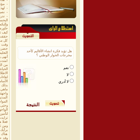
- مؤت
- لهذه
- نصي
- ندر
البحس
وإليكم
حاوره
كيف ت
كل مد
وقت ق
حضرمو
هل تؤيد فكرة انشاء الأقاليم كأحد
التعلي
مخرجات الحوار الوطني ؟
أنهى ر
امتدت 
من ال
نعم
الحيا
الاطل
لا
لقاءا
لا أدري
بذلك ا
ماهي 
واجهت
المدن
المواط
النتيجة
وحتى 
الواجه
لتأمين ولو 50% من متطلباتها، أعتقد وبكل صراحة أن حضرموت تتمتع باستقرار أم
تزايد
فعلا ه
ومن ثم
برأيك
هناك 
وقد حق