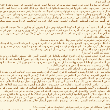
ذا الموضوع.
للواء، أثير مؤخرا جدل حول حصة حضرموت عن ثرواتها عقب حديث الحكومة عن حصة وقدرها 20%، ما هو موقفكم من هذه القضية؟
ائل على حصول حضرموت على حقوقها في شتى المجالات، أما في ما يخص حصة حضرموت من مبيعات ا
ول هذا الموضوع وعلى مستويات مختلفة حكومية ورسمية وغير رسمية ترى حضرموت أن نصيبها من الث
بل أشهر من اليوم المجلس الإنتقالي الجنوبي عقب إقالة عدد من المحافظين في الجنوب، ماهو موق
ية؟
تقد ان أحدا يدعي أنه بديل عن الحكومة الشرعية ومن حق الجنوبيين أن يختاروا حاملا سياسيا لقضي
يع يجب أن يتعاون في هذه المرحلة لنصرة قضية الجنوب وأعتقد ان الجنوبيين يعون جيدا أنهم في هذ
ة العربية السعودية ودولة الإمارات العربية المتحدة في الحرب على الإنقلابيين الحوثيين وحليفهم ع
 مع أهداف هذه القضايا.
ين ترى مؤتمر حضرموت الجامع يسير وهل حقق ما يريده سياسيا؟
يد انعقاد مؤتمر حضرموت الجامع نعتبره حدثا هاما في هذه المرحلة ومرت المرحلة التحضيرية له بمخ
 أمال كبيره على هذا التجمع وأمام قيادة مؤتمر حضرموت الجامع مهام كبيرة يجب ان تضطلع بها المكات
 المجتمع ونحن متأكدين أن هناك جهود تبذل في سبيل النهوض بهذه المهمة.
طلعاتكم للفترة القادمة؟
ات كبيرة، فنحن نتطلع أولا إلى النجاح النهائي والكامل في الملف الأمني على مستوى الساحل والوادي، 
قديم أفضل الخدمات لمواطنينا في مجال الكهرباء والمياه والصحة والتعليم بصورة أساسية، كما أننا 
ص البطالة في أوساط الشباب وبكلمات أدق نتطلع لتصبح حضرموت قبلة ونموذج لكل محافظات الوطن ي
 والأمان ويجدوا ما هم بحاجة إليه في هذه الأرض الطيبة.
 اللواء، كيف تقيمون تجربة التحالف العربي في حضرموت؟
داية نعبر عن اعتزازنا وشكرنا للموقف الاخوي الصادق الذي وقفت معنا دول التحالف العربي بقيادة المم
 دعمهم الغير محدود تمكنا من التخلص من عناصر تنظيم القاعدة الإرهابي التوي تواجدت في ساحل ح
ربة العمل مع التحالف العربي في حضرموت فريدة ونوعية فهي نموذج لمستوى العمل المشترك بين قياد
ة في المحافظة، نقول ذلك من الحقائق التي أثبتتها التجربة منذ أول يوم للعمل مع قيادة التحالف، ف
ه من ابرز عناصر النجاحات الأمنية والإدارية في حضرموت، خلال هذه الفترة لقد بنيت هذه العلاقة
ة العسكرية والأمنية والتنسيق المشترك بين السلطة المحلية وقيادة التحالف في شتى الجوانب، واكثر 
 على مستوى التعاون والتنسيق الذي يتم في حضرموت، اعتقد انه نموذج يحتذى به في هذه المرحلة.
 الدعوات خلال الأشهر الماضية لإعادة افتتاح مطار الريان في المكلا، ما الذي يمنع إعادة افتتاح مطار
 يمنع إعادة افتتاح المطار غير عدم جاهزيته فنيا، فالمطار تعرض لتدمير كامل من قبل تنظيم القاع
ات الأرضية وصالات المطار، وقد تأخر موضوع إعادة تجهيز المطار خلال هذه الفترة لكن الجهود جاري
عيد.
اجهون مشاكل في صرف مرتبات موظفي الحكومة؟ ماهي أسباب ذلك؟