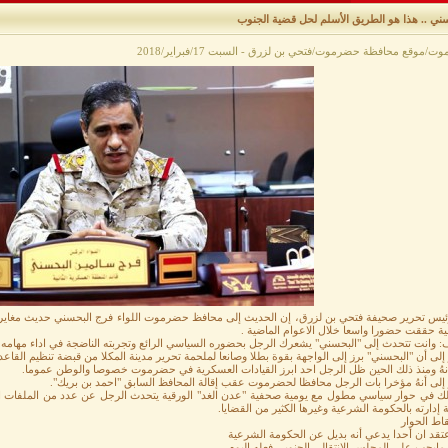
سني .. هذا هو الطريق الأسلم لحل قضية الجنوب
/موقع محافظة حضرموت/فتحي بن لزرق - السبت 17/فبراير/2018
ئيس تحرير صحيفة فتحي بن لزرق، إن الحديث إلى محافظ حضرموت اللواء فرج البحسني حديث مغاير ل
 حققت حضورا واسعا خلال الاعوام الماضية .
: وانت تتحدث إلى "البحسني" يشعرك الرجل بحضوره السياسي الرائع وتجربته الناضجة في اداء مهامه.
إلى أن "البحسني" برز إلى الواجهة بقوة بطلا وصانعا لملحمة تحرير مدينة المكلا من قبضة تنظيم القاعد
أنهُ ومنذ ذلك الحين ظل الرجل احد ابرز القيادات العسكرية في حضرموت خصوصا والوطن عموما.
 إلى أنهُ مؤخرا بات الرجل محافظا لحضرموت عقب إقالة المحافظ السابق "احمد بن بريك".
لك في حوار سياسي مطول مع يومية صحفية "عدن الغد" الورقية يتحدث الرجل عن عدد من الملفات ال
 إدارته بالحكومة الشرعية وغيرها الكثير من القضايا.
قاط الحوار
عتقد ان أحدا يدعي أنه بديل عن الحكومة الشرعية
مايجب على المجلس الانتقالي الجنوبي فعله اليوم