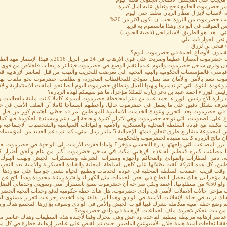
مر حضرموت الجامع ناجح ونعلق عليه امال كبيرة
 الاسباب لايزال مطار الريان مغلقا حتى اليوم
ب حضرموت من الثروة يجب ان يكون اكثر من 20%
س الموقف في الوادي وهذا ماسنقوم به قريبا
ني : هذا هو الطريق الاسلم لحل (قضية الجنوب)
 نص الحوار فيما يلي:
/ فتحي بن لزرق
قيمون الأوضاع العامة في حضرموت اليوم؟
حققت حضرموت انتصارا عظيما وصريحا على قوى ا
ن وقرى ساحل حضرموت واليوم عندما نقيم الوضع في حضرموت فإننا نراه إيجابيا، فلخلاص من قوى الإ
ياسي، فالمؤسسات الحكومية والبنية التحتية التي تعرضت للتخريب والنهب من قبل العناصر الإرهابية
ت تنعم بالأمن والأمان مما يمثل نموذجا للمحافظات المحررة، وانطلقت حضرموت نحو ملفات تهم
م وعودة البنوك التي تم تدميرها ونهبها للعمل وتنطلق حضرموت اليوم أيضا نحو الملفات الاستثمارية وال
ئيس الوزراء احمد عبيد بن دغر زيارته للمكلا مؤخرا، ما هو تقييمكم لهذه الزيارة؟
زيارة الأخ رئيس الوزراء احمد عبيد بن دغر لمحافظة حضرموت أسبوعا كاملا كانت مليئة بالفعاليات وا
تعرف بشكل دقيق على ما يعتمل في حضرموت حاليا، وأعطتهم استنتاجا كاملا أن الملف الأمني ف
ة في حضرموت بعد التحرير وعودة الخدمات الأساسية للمواطنين أمر قد حظي باهتمام كبير من قبل ا
اع على الصعوبات التي تواجه حضرموت وهي لاتزال كثيرة وبحاجة إلى دعم ومساندة الحكومة فيها كما أ
ت مكثفة مع قيادة السلطة المحلية والعسكرية والأمنية والقيادات السياسية والشخصيات الاجتماعية
الأساس لمجموعة مشاريع طرق تتجاوز قيمتها الإجمالية 5 مليار ريال يمني، كما 
ن نتائج الزيارة كانت مفيدة لحضرموت وللحكومة.
أبرز المصاعب التي واجهتها إدارة البحسني مؤخرا؟ ولماذا قفزت الأزمات إلى الواجهة في حضرموت بع
نا مصاعب كثيرة فتنظيم القاعدة الإرهابي مكث في ساحل حضرموت أكثر من عام وألحق أضرار كبير
ية، دمر المطارات والموانئ والمحاكم وأجهزة ومقرات الشرطة ومعسكرات الجيش ونهبت البنوك 
نين، كل هذه التركة ألقت بظلالها على كاهل السلطة المحلية والقيادة العسكرية والأمنية بعد التحري
وقت قريب اعتمدت السلطة المحلية في عودة الخدمات وتطبيع الحياة بشتى جوانبها على مواردها ال
ة مؤخرا بل هناك يحصل انقطاع في بعض الخدمات مثل الكهرباء ولفترة زمنية محدودة وهذا ناتج عن أن ت
ني وتمويني وخدماتي أفضل من أي محافظة من المحافظات المحررة حاليا.
ت مؤخرا حالات الانفلات الأمني في وادي حضرموت. هل هناك خطة حكومية لدفع وحدات النخبة الحض
ناك تزايد في حالة الإنفلاتات الأمنية في الوادي وهذا أمر يقلقنا وقد أتخذت إجراءات لتعزيز مستوى
 وضع خطة أمنية متكاملة تشرك فيها قوات الجيش والأمن في الوادي وسوف يؤازرها المجتمع هناك وإن ش
 من بات يتحكم بتحريك ملف الجماعات الإرهابية في وادي حضرموت؟
عناصر إرهابية مرتبطة بتنظيم القاعدة وداعش وهي تتحرك وفقا لأجندة هذه التنظيمات وهناك عناصر م
قنا نجاحات أمنية هامة خلال الأسبوعين الماضيين حيث تم القبض على عناصر إرهابية خطرة في كل من 