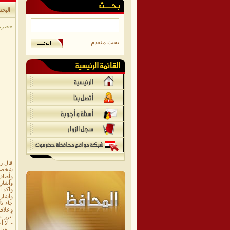
البح
حضرموت
بحث متقدم
قال ر
شخصية
وأضاف
وأشار 
وأكد 
وأشار
جاء ذ
وعلاقة
أبرز ن
- لا أ
- هذا 