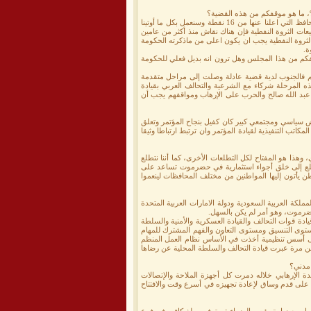
مسألة حصول حضرموت على حقوقها غير منتقصة شملتها خطة عملنا من خلال الاتجاهات العامة لعمل المحافظ التي اعلنا عنها من 16 نقطة وسنعمل بكل ما أوتينا
لثروة النفطية فإن هناك نقاش منذ أكثر من عامين
روة النفطية يجب ان يكون اعلى من ماذكرته الحكومة
فكم من هذا المجلس وهل ترون انه بديل فعلي للحكومة
تهم فالجنوب لدية قضية عادلة وصلت إلى مراحل متقدمة
ه المرحلة شركاء مع الشرعية والتحالف العربي بقيادة
لي عبد الله صالح والحرب على الإرهاب ومواقفهم يجب أن
اض سياسي ومجتمعي كبير كان كفيل بنجاح المؤتمر وتعلق
ب التنفيذية لقيادة المؤتمر وان ترتبط ارتباطا وثيقا
وهذا هو المفتاح لكل التطلعات الأخرى، كما أننا نتطلع
نتطلع إلى خلق أجواء استثمارية في حضرموت تساعد على
أتون إليها المواطنين من مختلف المحافظات لينعموا
لكة العربية السعودية ودولة الامارات العربية المتحدة
ضرموت، وهو أمر لم يكن بالسهل.
ة قوات التحالف والقيادة العسكرية والأمنية والسلطة
مستوى التنسيق ومستوى التعاون والفهم المشترك للمهام
 على أسس تنظيمية أخذت في الأساس نظام العمل المنظم
من مرة عبرت قيادة التحالف والسلطة المحلية عن رضاها
 مدني؟
دة الإرهابي خلاله دمرت كل أجهزة الملاحة والإتصالات
ة على قدم وساق لإعادة تجهيزه في أسرع وقت والافتتاح