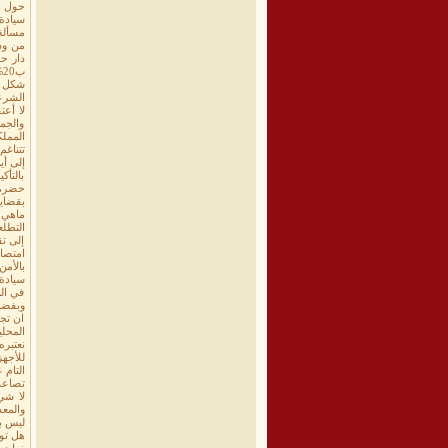
حول ه
سيادة ا
من وس
دار ح
ب20% ، ولذلك فإننا في السلطة وفي المجتمع سوف نواصل مطالبنا بالحصول على حصة عادلة من هذه الثروة.
شكل ق
الشرع
لا أع
والجم
المملك
تتناغم
إلى أ
بالتأك
حضرموت
بقضايا
ماهي ت
التطلع
إلى ت
امتصا
بالأمن
سيادة
في الب
وبفضل
ان تج
المحلي
نعتبر
للأجهز
التام
تصاعدت
لا شيء
والمعد
ليس بب
هل تو