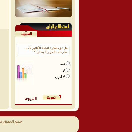
هل تؤيد فكرة انشاء الأقاليم كأحد
مخرجات الحوار الوطني ؟
نعم
لا
لا أدري
النتيجة
جميع الحقوق م