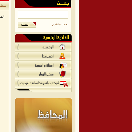
منظر
الص
بحث متقدم