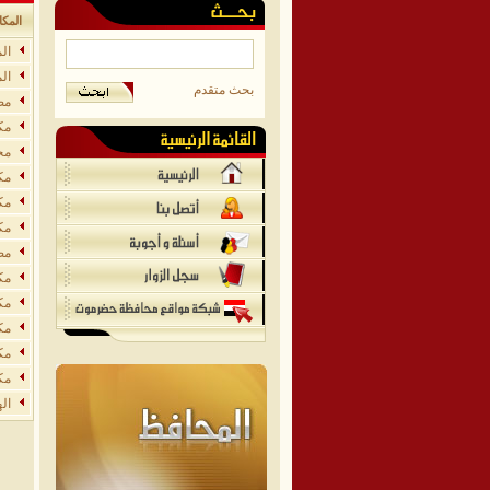
المكا
ال
ال
بحث متقدم
مص
مك
مح
مك
مك
مك
مص
مك
مك
مك
مك
مك
اله