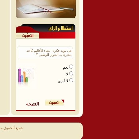
هل تؤيد فكرة انشاء الأقاليم كأحد
مخرجات الحوار الوطني ؟
نعم
لا
لا أدري
النتيجة
جميع الحقوق م