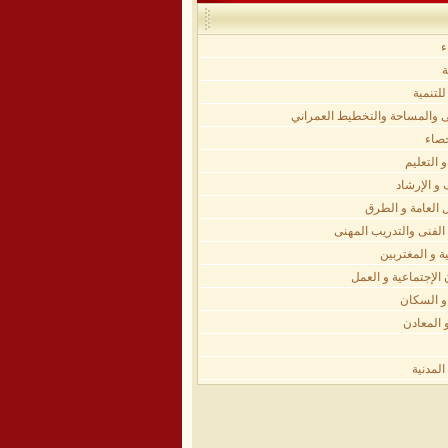
ء
ة
لتنمية
اضى والمساحة والتخطيط العمراني
حصاء
 التعليم
 و الإرشاد
 العامة و الطرق
الفنى والتدريب المهنى
ة و المغتربين
الإجتماعية و العمل
و السكان
 المعادن
لمدنية