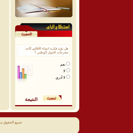
هل تؤيد فكرة انشاء الأقاليم كأحد
مخرجات الحوار الوطني ؟
نعم
لا
لا أدري
النتيجة
جميع الحقوق م