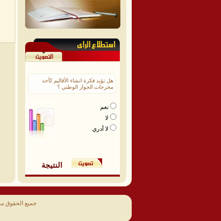
هل تؤيد فكرة انشاء الأقاليم كأحد
مخرجات الحوار الوطني ؟
نعم
لا
لا أدري
النتيجة
جميع الحقوق م