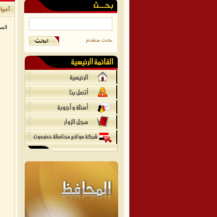
أجواء
الص
بحث متقدم