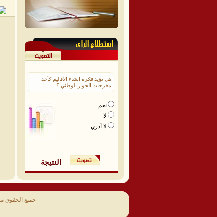
هل تؤيد فكرة انشاء الأقاليم كأحد
مخرجات الحوار الوطني ؟
نعم
لا
لا أدري
النتيجة
جميع الحقوق م