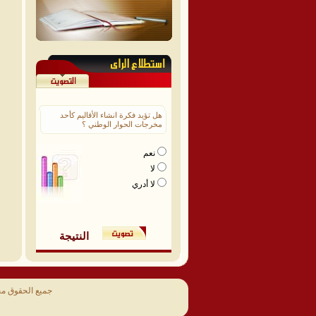
هل تؤيد فكرة انشاء الأقاليم كأحد
مخرجات الحوار الوطني ؟
نعم
لا
لا أدري
النتيجة
جميع الحقوق م