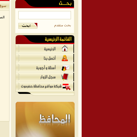
سوق 
الص
بحث متقدم