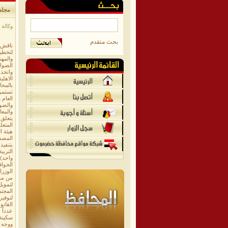
مجلس
وكالة الا
بحث متقدم
ناقش 
لتخطيط
والمهن
الضواب
واتخذ 
تستمر 
العام 
والمعا
المتعل
بتنفيذ
التربي
واحد) 
الحواف
الوزرا
من مشر
لتمويل
المجتم
لتوفير
القانو
عدداً 
سكينة 
ووجه ا