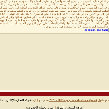
يم القيام بعملية الإشراف على جميع المعاهد والمراكز والمدارس الأهلية وذلك اسوة بما هو قائم الآن 
ة في امانة العاصمة وعموم المحافظات بهذه الرقابة وتحت اشراف المجالس المحلية التي يجب عليها القي
ثوابت الوطنية والعقيدية بأي صورة من الصور. كما كلف المجلس وزارة التربية والتعليم بوضع لوائح م
نون التعليم الاهلي، بما في ذلك تحديد الاليات المناسبة لاحكام السيطرة الكاملة على كل التعليم .. كما 
لمدارس والمراكز والمعاهد والتي ثبت خروجها عن ا لاهداف المحددة في تصاريح انشائها. وأقر المجلس ال
مويل الارهاب واتفاقية تمييز المتفجرات البلاستيكية بغرض كشفها واتفاقية الحماية المادية للمواد النوو
ذي للمنظمة العربية لتنمية الادارية المنعقدة في الرباط مؤخراً.
حفوظة
شبكة مواقع محافظة حضرموت 2005 - 2026
تصميم و إدارة
شركة التجارة الإلكترونية ال
اتفاقية استخدام الموقع
|
رسالة لحماية الخصوصية