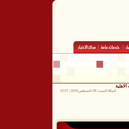
لاهلية
المكلا السبت 08 /اغسطس/2026 | 02:07