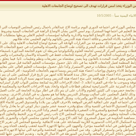
 الوزراء يتخذ امس قرارات تهدف الى تصحيح اوضاع الجامعات الاهلية
نباء اليمنية سبأ - 10/5/2005
مجلس الوزراء في اجتماعه الدوري اليوم برئاسة الاخ عبدالقادر باجمال رئيس المجلس التوصيات التي 
 التعليم في اجتماعهما المشترك يوم امس الاثنين بشأن الاوضاع الراهنة في الجامعات اليمنية وشروط اعا
ية والادارية بما في ذلك الاوضاع القانونية والادارية والمالية لمؤسسات التعليم الاهلي وربطها بمتطلبات الت
ط الخاصة بالاداء الجامعي وعلاقة اعضاء هيئة التدريس بكلياتهم وادائهم التعليمي تجاه طلابهم.
المجلس على ضوء ذلك مجموعة من القرارات الهادفة الى تصحيح اوضاع الجامعات الاهلية وذلك على النحو ال
الاهلية: 1- اغلاق جميع كليات الطب البشري وكليات طب الاسنان والصيدلة والمختبرات في جميع الجامعات
برامج الدبلومات الحالية في المراكز الرئيسية للجامعات فقط في (الصيدلة والاسنان والمختبرات والتمر
والخاص وفق المدد المحددة بالقانون وما يصدر بمقتضاه من تشريعات ونظم وتعليمات. ثانيا: فيما يتعلق ب
هد العليا الاهلية بشأن متطلبات ترخيص الاستمرار وكذا دليل حصول مؤسسات التعليم العالي على معايير الا
قة بتحسين اداء أعضاء هيئة التدريس خلال مدة اقصاها ثلاثة اشهر من تاريخ قرار المجلس على ان يت
هيئة التدريس ومساعدهم. 2- الموافقة على منح اعضاء هيئة التدريس ومساعديهم نسبة الزيادة الم
المصفوفة وبموجب ما جاء في الفقرة أعلاه. 3- اتخاذ الإجراءات اللازمة لمتابعة مجلس 
 الزيادة المترتبة على الاستراتيجية لمختلف قطاعات الدولة واتخاذ بقية الاجراءات الاصلاحية والمنعكسة في
ة بجامعة حضرموت الى كليتين للعلوم والآداب على ان يتم ذلك في اطار موازنة الجامعة الى جانب العمل ب
وذلك لتأهيل المعلمين على أساليب ووسائل التدريس وفقاً لما هو معمول به في البلدان الاخرى.. وبحيث ت
ز المالية في اطار استراتيجية الأجور والمرتبات. وشكل المجلس لجنة لدراسة امكانية تطبيق القرار الخا
ء في اجتماعه اليوم على اتفاقية القرض الموقعة بالاحرف الاولى بين بلادنا والصندوق العربي للانماء الا
وع الصندوق الاجتماعي للتنمية وذلك بمبلغ وقدره خمسة عشر مليون دينار كويتي اي ما يعادل واحداً 
 برامج تنمية المجتمع والمشروعات الصغيرة والمتناهية في الصغر وكذا التدريب والدعم المؤسسي والتي
عات المحلية وتطوير دورها في التنمية. ووجه المجلس الاخ نائب رئيس الوزراء وزير التخيط والتعاون الدول
 مساهمة الحكومة في تمويل المشروع. كما كلف الاخ وزير الدولة لشئون مجلسي النواب والشورى بالتن
نية لاستكمال الاجراءات الدستورية اللازمة للمصادقة على هذه الاتفاقية. واستمع المجلس الى تقرير الاخ 
من المواطنين في امانة العاصمة مؤخراً، والجهود التي بذلتها الاجهزة الامنية لتعقب وكشف الجناة ومن ي
المواطن وامن واستقرار الوطن.. وقد ثمن المجلس الجهود المخلصة والنوعية التي تبذلها الاجهزة الامنية
لمجلس باغلاق المراكز والمعاهد والمدارس المتورطة في الأعمال الإرهابية ، وتقديم القائمين عليها للعدا