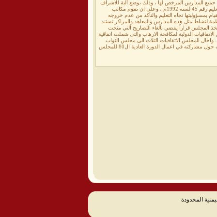
في جميع المدارس المرخص لها ، وذلك بوضع آلية للاشراف
المباشر عليها وعلى مناهجها التي ينبغي ان تكون تجسيداً لأسس وقواعد التعليم المنصوص عليها في قانون التعليم رقم 45 لسنة 1992م ، وعلى ان تقوم مكاتب
ام بمسؤوليتها تجاه التعليم والتأكد من عدم خروجه
نظمة لنشاط مثل هذه المدارس والمعاهد والمراكز تستند
اتخذ المجلس قراراً يقضي بالغاء التصاريح التي منحت
اتفاقيات الدولية لمكافحة الارهاب والتي شملت اتفاقية
ية. واحال المجلس الاتفاقيات الثلاث الى مجلس النواب
لاستكمال الاجراءات الدستورية اللازمة بشأنها . واطلع المجلس على تقرير الاخ وزير الخدمة المدنية والتأمينات حول مشاركته في اعمال الدورة العادية ال80 للمجلس
يمنية المحدودة