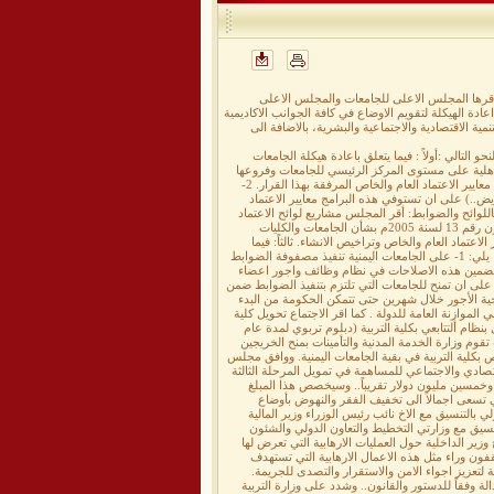
اقرها المجلس الاعلى للجامعات والمجلس الاعلى
دة الهيكلة لتقويم الاوضاع في كافة الجوانب الاكاديمية
نمية الاقتصادية والاجتماعية والبشرية، بالاضافة الى
تالي :أولاً : فيما يتعلق باعادة هيكلة الجامعات
 الاهلية على مستوى المركز الرئيسي للجامعات وفروعها
بالمحافظات ويستثني المركز الرئيسي لجامعة العلوم والتكنولوجيا شريطة ان تقوم الجامعة المذكورة باستيفاء معايير الاعتماد العام والخاص المرفقة بهذا القرار. 2-
يض..) على ان تستوفي هذه البرامج معايير الاعتماد
اللوائح والضوابط: أقر المجلس مشاريع لوائح الاعتماد
والضوابط المنظمة لعمل الجامعات الاهلية بما في ذلك دليل حصول مؤسسات التعليم القائمة قبل صدور القانون رقم 13 لسنة 2005م بشأن الجامعات والكليات
عتماد العام والخاص وتراخيص الانشاء. ثالثاً: فيما
يتعلق بضوابط الاداء وحقوق وواجبات اعضاء هيئة التدريس ومساعديهم بالجامعات الحكومية:- أقر المجلس ما يلي: 1- على الجامعات اليمنية تنفيذ مصفوفة الضوابط
م تضمين هذه الاصلاحات في نظام وظائف واجور اعضاء
تفق عليها على ان تمنح للجامعات التي تلتزم بتنفيذ الضوابط ضمن
النواب لإقرار استراتيجية الأجور خلال شهرين حتى تتمكن الحكومة من البدء
 الموازنة العامة للدولة . كما اقر الاجتماع تحويل كلية
نظام ألتتابعي بكلية التربية (دبلوم تربوي لمدة عام
قوم وزارة الخدمة المدنية والتأمينات بمنح الخريجين
ص بكلية التربية في بقية الجامعات اليمنية. ووافق مجلس
قتصادي والاجتماعي للمساهمة في تمويل المرحلة الثالثة
وخمسين مليون دولار تقريباً.. وسيخصص هذا المبلغ
 تسعى اجمالاً الى تخفيف الفقر والنهوض بأوضاع
ي بالتنسيق مع الاخ نائب رئيس الوزراء وزير المالية
سيق مع وزارتي التخطيط والتعاون الدولي والشئون
وزير الداخلية حول العمليات الارهابية التي تعرض لها
قفون وراء مثل هذه الاعمال الارهابية التي تستهدف
 لتعزيز اجواء الامن والاستقرار والتصدى للجريمة.
لة وفقاً للدستور والقانون.. وشدد على وزارة التربية