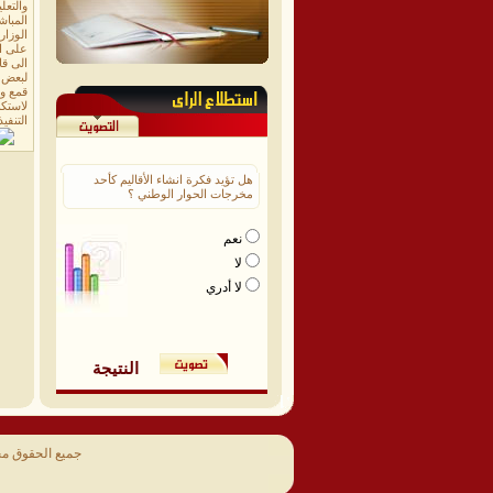
والتعل
الوزار
على ال
الى قا
لبعض ا
قمع وت
التنفي
هل تؤيد فكرة انشاء الأقاليم كأحد
مخرجات الحوار الوطني ؟
نعم
لا
لا أدري
النتيجة
جميع الحقوق م