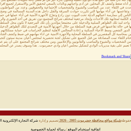
آداه ضغط وكشف كل المخلين عن أدى واجباتهم وبالذات بالسعي لتحقيق الأمن والاستقرار لجميع افراد 
حدث في اللقاء عدد من المناصب والشيوخ والشخصيات الإجتماعية والحقوقيين وعدد من المواطنون ي
ية وتقاعسها عن أداء مهامها التي تكررت حوادث السرقة والقتل داخل هذه المدينة المسالمة في وضح
الناس إلى ممارسة اعمالهم الدنيّة تحت البيوت دون رادع وتفرّج الأجهزة الأمنية في أداء عملها في
 الكلمة لمجابهة تلك الأحداث وإيجاد مرجعية لمختلف شرائح المجتمع دون تفريق في أخذ الشورى والر
احد لنبذ تلك الظواهر السلبية والدخيلة على مجتمعنا مؤكدين بأن تلك المرجعية لا تكون محل السلطة 
ها في حالة تقاعسها في فرض هيبة السلطة من خلال أجهزتها الأمنية في التصدي لتلك الظواهر الدخيل
الدور الشعبي وسط الأحياء السكنية و إعادة المجالس الأهلية لتنظيم الحراسات في حماية ممتلكاتهم و
ن بمحاسبة كل المقصرين في السلطة المحلية والأجهزة الامنية عن اداء مهامهم في ضبط وكشف الجناة ل
تام اللقاء تمت المصادقة من قبل الجميع على تشكيل لجنة تحضيرية لمجلس أعيان مدينة سيئون كتجر
الشخصيات والشيوخ والمناصب والقانونيين والإعلاميين ومن مختلف شرائح المجتمع على ان يتم عملها 
ا تعمم على بقية مديريات الوادي لتشكيل مجلس اعيان وادي حضرموت.. هذا وسوف يصدر عن المجلس بي
حفوظة
شبكة مواقع محافظة حضرموت 2005 - 2026
تصميم و إدارة
شركة التجارة الإلكترونية ال
اتفاقية استخدام الموقع
|
رسالة لحماية الخصوصية