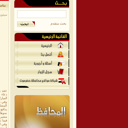
مناص
سيئون/
بحث متقدم
عقد ب
دعاء 
المبار
وفي هذ
المشا
يدافع 
منوها 
مشيرا 
فيما 
وفي لي
استشها