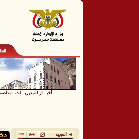
أخبـــار المديريـــات
مناصب 
/