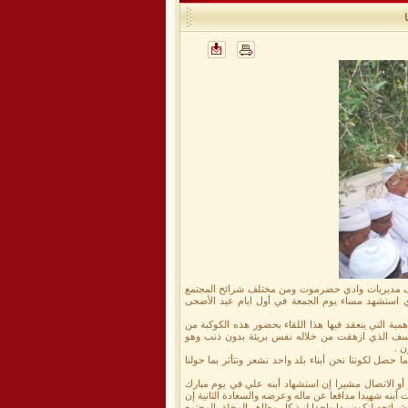
تلف مديريات وادي حضرموت ومن مختلف شرائح المجتمع
 استشهد مساء يوم الجمعة في أول ايام عيد الأضحى
ية التي ينعقد فيها هذا اللقاء بحضور هذه الكوكبة من
مؤسف الذي ازهقت من خلاله نفس بريئة بدون ذنب وهو
ن .
ا حصل لكوننا نحن أبناء بلد واحد نشعر ونتأثر بما حولنا
و الاتصال مشيرا إن استشهاد أبنه علي في يوم مبارك
أبنه شهيدا مدافعا عن ماله وعرضه والسعادة الثانية إن
رائحه لنكون يدا واحدا لنبذ كل مظاهر المخلة بالمجتمع