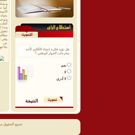
ونشكل 
كما ت
الأمن
بحياة 
وتوحيد
كقلب و
وندا ل
تفعيل 
مطالبي
وفي خ
من من 
نجاحه
هل تؤيد فكرة انشاء الأقاليم كأحد
مخرجات الحوار الوطني ؟
نعم
لا
لا أدري
النتيجة
جميع الحقوق م