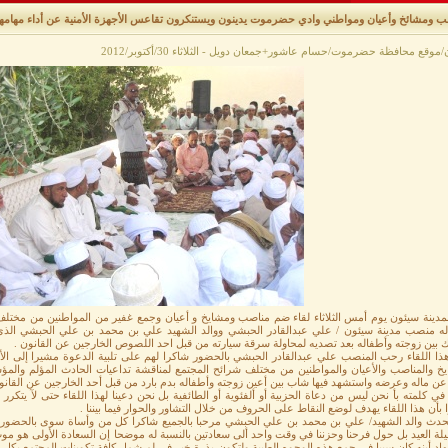
ب ومشائخ وأعيان ومواطني وادي حضرموت يدينون ويستنكرون تقاعس الأجهزة الأمنية عن أداء مهامها
موقع محافظة حضرموت/حسام عاشور+جمعان دويل - الثلاثاء 30/أكتوبر/2012
مدينة سيئون يوم أمس الثلاثاء لقاء ضم مناصب ومشايخ و أعيان وجمع غفير من المواطنين من مخ
له منصب مدينة سيئون / علي عبدالقادر الحبشي ووالد الشهيد علي بن محمد بن علي الحبشي الذي
ك بين زوجته وأطفاله بعد تصديه لمحاولة سرقة سيارته من قبل احد اللصوص الخارجين عن القانون .
ا اللقاء رحب المنصب علي عبدالقادر الحبشي بالحضور شاكرا لهم على تلبية الدعوة مشيرا إلى الأهم
يخ والمناصب والأعيان والمواطنين من مختلف شرائح المجتمع لمناقشة تداعيات الحادث المؤلم وال
عن ماله وعرضه واستشهد فيها شاب بين أعين زوجته وأطفاله بدم بارد من قبل أحد الخارجين عن القانو
في كلمته بأ نحن ليس من دعاة الحزبية أو ألفئوية أو الطائفية بل نحن دعينا لهذا اللقاء حتى لآ يتكرر م
بأن هذا اللقاء يهدف لوضع النقاط على الحروف من خلال التشاور والحوار فيما بيننا .
تحدث والد الشهيد/ علي بن محمد بن علي الحبشي مرحبا بالجميع شاكرا كل من وأساة سوى بالحضور أ
لة العيد بل حول فرحنا وحزننا في وقت واحد ألى سعادتين بالنسبة له موضحا إن السعادة الأولى هو موت 
د أبنه كان سببا في جمع هذه الوجوه الطيبة ولتكون بذرة خير في لم شمل كافة تكوينات المجتمع بكل ش