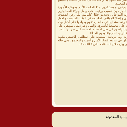
المجتمع .
دينون و يستنكرون هذا الحادث الأليم وموقف الأجهزة
 النهار دون حسيب ورقيب حتى وصل بهولاء المستهترين
 حماية المواطن . وشددوا خلال كلماتهم على رص الصفوف
أي و إتخاذ المواقف الحاسمة في الوقت المناسب والعمل
وإنما سند لها في حالة ان تقوم بمهامها على أكمل وجه
ة على مجتمعنا كالسرقة والقتل وغير ذلك . منوهين على
إعراضهم في ظل الأوضاع العصيبة التي تمر بها البلاد .
لرأي العام وتقديمهم للعدالة.
بة أولى برئاسة المنصب علي عبدالقادر الحبشي مكونة
في متابعة قضايا الأمن والتنمية والمجتمع . وفي حالة
ان خلال الساعات القريبة القادمة .
يمنية المحدودة