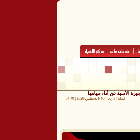
 الأمنية عن أداء مهامها
المكلا الاربعاء 05 /اغسطس/2026 | 04:40