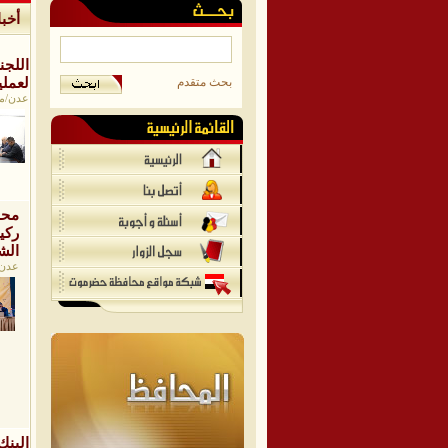
أخبا
اللجن
لعملي
بحث متقدم
عدن/موقع
محا
ركي
الش
عدن/مو
البنك