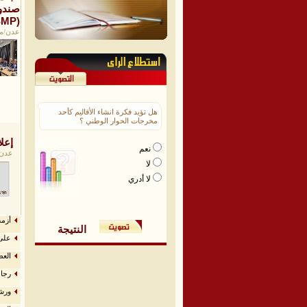
صندوق
الصندوق 
عدن/موقع
هل تؤيد فكرة انشاء الأقاليم كأحد
مخرجات الحوار الوطني ؟
إعلان
نعم
عدن/م
لا
لا أدري
أزمة
النتيجة
على 
العط
رجال
ورشت