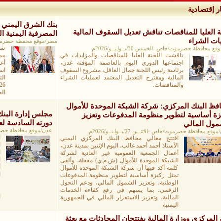
ر إقتصادية
بنك الشرق اليمني 
ة العليا للمناقصات تناقش تعديل السقوف المالية
المصرفية اليمنية ا
ات الشراء
مصر/موقع محفظة حضرموت/خاص -الث
شا
 محافظة حضرموت/خاص -الخميس 30/يــولـيــو/2026م
ناقشت اللجنة العليا للمناقصات والمزايدات في
ممث
اجتماعها الدوري اليوم بالعاصمة المؤقتة عدن،
أع
برئاسة رئيس اللجنة جمال العاقل، مشروع السقوف
اس
المالية ومقترح التعديل المعتمد لعمليات الشراء
والمناقصات.
الج
فظ البنك المركزي: شركة الشبكة الموحدة للأموال
مجلس إدارة البنك
زة أساسية لتطوير منظومة المدفوعات وتعزيز
دورته السادسة لعام 6
مول المالي
عدن/موقع محافظة حضرموت/خاص -
قع محافظة حضرموت/خاص -الاثنــين 27/يــولـيــو/2026م
ا
افتتح معالي محافظ البنك المركزي اليمني
الأستاذ أحمد أحمد غالب، اليوم الإثنين بمدينة عدن،
أعمال الجمعية العمومية غير العادية لشركة
ا
الشبكة الموحدة للأموال (ش.م.ي) مقفلة، وألقى
أ
كلمة أكد فيها أن شركة الشبكة الموحدة للأموال
ا
تمثل ركيزة أساسية لتطوير منظومة المدفوعات
ع
الوطنية، وتعزيز الشمول المالي، ودعم التحول
و
الرقمي، بما يسهم في رفع كفاءة الخدمات
ا
المالية، وتعزيز الاستقرار المالي في الجمهورية
اليمنية.
 المركزي ووزارة المالية يفتتحان المحادثات مع بعثة