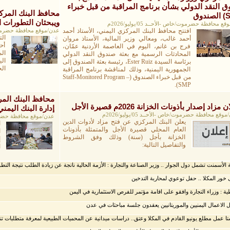
 النقد الدولي بشأن برنامج المراقبة من قبل خبراء
محافظ البنك المركز
(SMP)
ويبحثان التطورات ا
 محافظة حضرموت/خاص -الأحــد 05/يوليو/2026م
افتتح محافظ البنك المركزي اليمني، الأستاذ أحمد
عدن/موقع محافظة حضرموت/خاص -ال
ال
أحمد غالب، ومعالي وزير المالية، الأستاذ مروان
أح
فرج بن غانم، اليوم في العاصمة الأردنية عمّان،
ال
المحادثات الرسمية مع بعثة صندوق النقد الدولي
ال
برئاسة السيدة Ester Ruiz، رئيسة بعثة الصندوق إلى
الح
الجمهورية اليمنية، وذلك لمناقشة برنامج المراقبة
من قبل خبراء الصندوق (Staff-Monitored Program –
SMP).
محافظ البنك الم
 مزاد إصدار بأذونات الخزانة 2026م قصيرة الأجل
إدارة البنك اليمني
وقع محافظة حضرموت/خاص -الأحــد 05/يوليو/2026م
عدن/موقع محافظة حضرموت/خاص -الث
يعلن البنك المركزي عن فتح مزاد لأدوات الدين
ا
العام المحلي قصيرة الأجل والمتمثلة بأذونات
الخزانة بأجل (سنة) وذلك وفق الشروط
إ
والتفاصيل التالية:
ا
و
 الأسمنت تشمل دول الجوار .. وزير الصناعة والتجارة : الأزمة الحالية ناتجة عن زيادة الطلب نتيجة التطو
خور المكلا .. حفل توعوي لمحاربة التدخين
ية : وزراء التجارة وافقو على اقامة مؤتمر للفرص الاستثمارية في اليمن
 الاعمال اليمنيين والموريتانيين يعقدون جلسة مباحثات في عدن
ا عمل مطلع يونيو القادم في المكلا وعتق.. دراسات ميدانية عن المحميات الطبيعية لمعرفة متطلبات تن