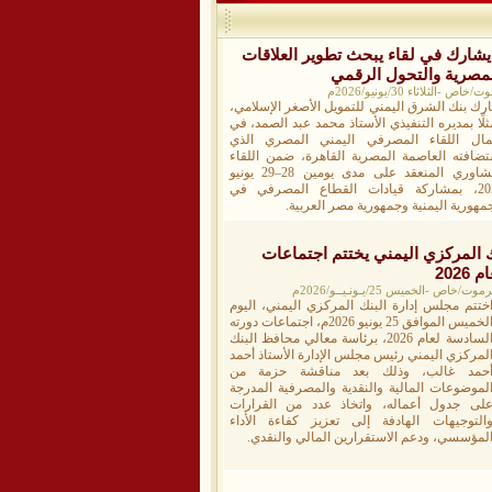
يشارك في لقاء يبحث تطوير العلاقات
لمصرية والتحول الرقمي
لاثاء 30/يونيو/2026م
رك بنك الشرق اليمني للتمويل الأصغر الإسلامي،
لًا بمديره التنفيذي الأستاذ محمد عبد الصمد، في
مال اللقاء المصرفي اليمني المصري الذي
تضافته العاصمة المصرية القاهرة، ضمن اللقاء
التشاوري المنعقد على مدى يومين 28–29 يونيو
2026، بمشاركة قيادات القطاع المصرفي في
مهورية اليمنية وجمهورية مصر العربية.
 المركزي اليمني يختتم اجتماعات
202
الخميس 25/يـونـيــو/2026م
ختتم مجلس إدارة البنك المركزي اليمني، اليوم
الخميس الموافق 25 يونيو 2026م، اجتماعات دورته
السادسة لعام 2026، برئاسة معالي محافظ البنك
لمركزي اليمني رئيس مجلس الإدارة الأستاذ أحمد
حمد غالب، وذلك بعد مناقشة حزمة من
لموضوعات المالية والنقدية والمصرفية المدرجة
لى جدول أعماله، واتخاذ عدد من القرارات
التوجيهات الهادفة إلى تعزيز كفاءة الأداء
لمؤسسي، ودعم الاستقرارين المالي والنقدي.