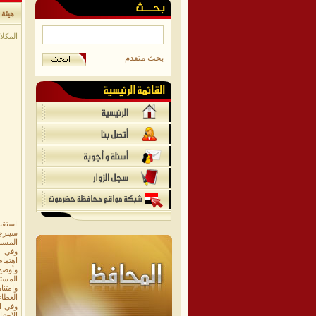
هيئة 
المكلا/
بحث متقدم
استقبل
المستش
وفي م
اهتمام
وأوضح
وامتن
العطاء
وفي ا
الاحتي