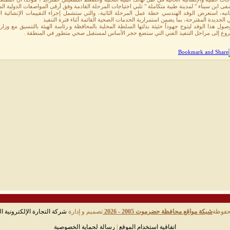
 ابن سيناء " لمدينة طبية متكاملة " تلبي احتياجات المرحلة القادمة وفق أرقى المواصفات الدولية الم
نبه، استعرض الوفد الهندسي خطة عمل المرحلة الثانية، والتي ستشمل إجراء التقييمات الإنشائية 
ي الجديدة المقترحة، بما يضمن استمرارية الخدمات الصحية القائمة أثناء فترة التنفيذ
صول هذا الوفد ليتوج جهوداً حثيثة بذلتها السلطة المحلية بالمحافظة و رئاسة الهيئة بالتنسيق مع وزار
روع إلى مراحل التنفيذ الفني التي ستضع حجر الأساس لمستقبل صحي متطور في المنطقة .
حفوظة
شبكة مواقع محافظة حضرموت 2005 - 2026
تصميم و إدارة
شركة التجارة الإلكترونية ال
اتفاقية استخدام الموقع
|
رسالة لحماية الخصوصية