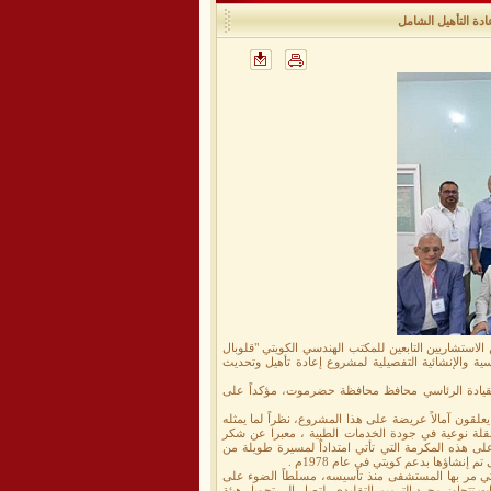
ادة التأهيل الشامل
الاستشاريين التابعين للمكتب الهندسي الكويتي "قلوبال
الدراسات الهندسية والإنشائية التفصيلية لمشروع إعادة تأهيل وتحديث
القيادة الرئاسي محافظ محافظة حضرموت، مؤكداً على
ون آمالاً عريضة على هذا المشروع، نظراً لما يمثله
مباشر المتوقع في إحداث نقلة نوعية في جودة الخدمات الطبية ، معبرا عن شكر
لى هذه المكرمة التي تأتي امتداداً لمسيرة طويلة من
إنشاؤها بدعم كويتي في عام 1978م .
لتي مر بها المستشفى منذ تأسيسه، مسلطاً الضوء على
لعات تتجاوز مجرد الترميم التقليدي، لتصل إلى تحويل هيئة