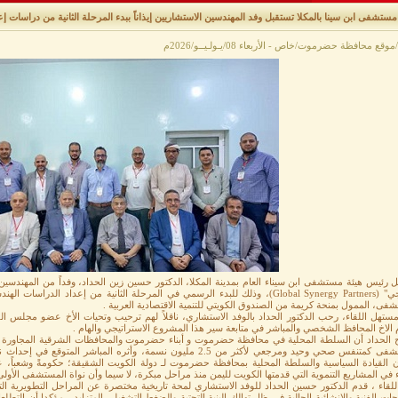
مستشفى ابن سينا بالمكلا تستقبل وفد المهندسين الاستشاريين إيذاناً ببدء المرحلة الثانية من دراسات إع
موقع محافظة حضرموت/خاص - الأربعاء 08/يـولـيــو/2026م
 رئيس هيئة مستشفى ابن سيناء العام بمدينة المكلا، الدكتور حسين زين الحداد، وفداً من المهندسين 
سينرجي" (Global Synergy Partners)، وذلك للبدء الرسمي في المرحلة الثانية من إعداد 
فى، الممول بمنحة كريمة من الصندوق الكويتي للتنمية الاقتصادية العربية .
ستهل اللقاء، رحب الدكتور الحداد بالوفد الاستشاري، ناقلاً لهم ترحيب وتحيات الأخ عضو مجلس 
 الاخ المحافظ الشخصي والمباشر في متابعة سير هذا المشروع الاستراتيجي والهام .
 الحداد أن السلطة المحلية في محافظة حضرموت و أبناء حضرموت والمحافظات الشرقية المجاورة يعلق
المستشفى كمتنفس صحي وحيد ومرجعي لأكثر من 2.5 مليون نسمة، وأثره ال
ان القيادة السياسية والسلطة المحلية بمحافظة حضرموت لـ دولة الكويت الشقيقة؛ حكومةً وشعباً، ع
 في المشاريع التنموية التي قدمتها الكويت لليمن منذ مراحل مبكرة، لا سيما وأن نواة المستشفى الأولى تم 
للقاء ، قدم الدكتور حسين الحداد للوفد الاستشاري لمحة تاريخية مختصرة عن المراحل التطويرية ا
اجات الفنية والإنشائية الحالية في ظل تهالك البنية التحتية والضغط التشغيلي المتزايد ، مؤكدا أن التط