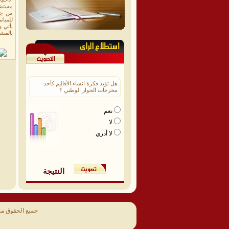
مستشفى
من جا
للمبان
يأتي و
بالمش
هل تؤيد فكرة انشاء الأقاليم كأحد
مخرجات الحوار الوطني ؟
نعم
لا
لا أدري
النتيجة
جميع الحقوق م