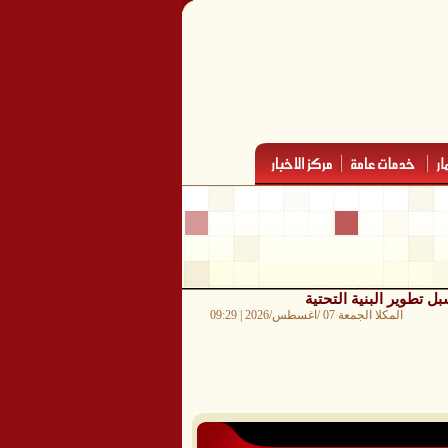
المكلا الجمعة 07 /اغسطس/2026 | 09:29