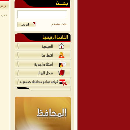
وزير 
عدن / م
بحث متقدم