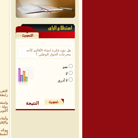
هل تؤيد فكرة انشاء الأقاليم كأحد
مخرجات الحوار الوطني ؟
نعم
لا
لا أدري
التقى 
رابطة 
النتيجة
أكتوبر
وأشاد
والإقل
ووجّه 
أنشطة 