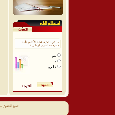
هل تؤيد فكرة انشاء الأقاليم كأحد
مخرجات الحوار الوطني ؟
نعم
لا
لا أدري
النتيجة
جميع الحقوق م