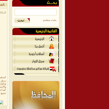
الشيخ يحيى باجري يستقبل عضو المجلس المحلي بحضرموت ومدير عام مديرية ثمود.
المكلا/م
بحث متقدم
استقب
رزيق أ
وتناو
والاست
كما ا
جميع ا