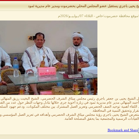
وقع محافظة حضرموت/خاص - الثلاثاء 07/يـولـيــو/2026م
ل الشيخ يحيى بن جعفر باجري رئيس مجلس ميثاق الشرف الحضرمي، الشيخ البخيت رزيق المنها
حمد المنهالي مدير عام مديرية ثمود في زيارة أخوية جرى خلالها تبادل وجهات النظر حول عدد من القض
ل اللقاء أهمية توحيد الصف الحضرمي وتعزيز العمل المشترك بين مختلف المكونات، ودعم جهود السلط
قرار وتحقيق التنمية في المحافظة.
ستعرض الشيخ يحيى باجري رؤية مجلس ميثاق الشرف الحضرمي وأهدافه في تعزيز العمل المؤسسي وخ
لقيادات الرسمية والمجتمعية بما يحقق المصلحة العامة.