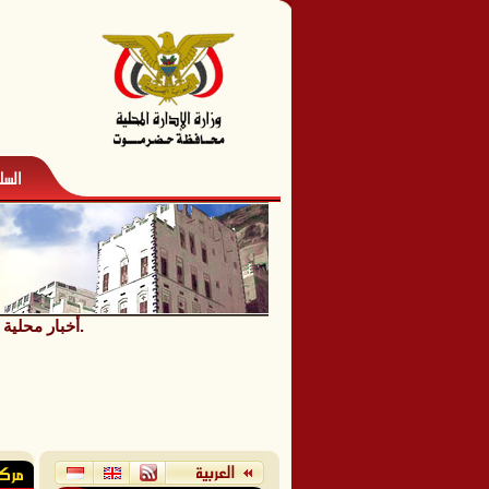
الشيخ يحيى باجري يستقبل عضو المجلس المحلي بحضرموت ومدير عام مديرية ثمود.
أخبار محلية
/