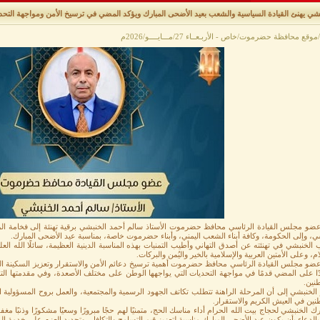
شي يهنئ القيادة السياسية والشعب بعيد الأضحى المبارك ويؤكد المضي في ترسيخ الأمن ومواجهة التحد
وقع محافظة حضرموت/خاص - الأربـعــاء 27/مـــايــــو/2026م
ضو مجلس القيادة الرئاسي محافظ حضرموت الأستاذ سالم أحمد الخنبشي برقية تهنئة إلى فخامة الر
ي، وإلى الحكومة، وكافة أبناء الشعب اليمني، وأبناء حضرموت خاصة، بمناسبة عيد الأضحى المبارك.
الخنبشي في تهنئته عن أصدق التهاني وأطيب التمنيات بهذه المناسبة الدينية العظيمة، سائلًا الله العل
م، وعلى الأمتين العربية والإسلامية بالخير واليُمن والبركات.
ضو مجلس القيادة الرئاسي محافظ حضرموت أهمية ترسيخ دعائم الأمن والاستقرار وتعزيز السكينة العام
ا على المضي قدمًا في مواجهة التحديات التي يواجهها الوطن على مختلف الأصعدة، وفي مقدمتها التح
نين.
الخنبشي إلى أن المرحلة الراهنة تتطلب تكاتف الجهود الرسمية والمجتمعية، والعمل بروح المسؤولية ا
نين في العيش الكريم والاستقرار.
رك الخنبشي لحجاج بيت الله الحرام أداء مناسك الحج، متمنيًا لهم حجًا مبرورًا وسعيًا مشكورًا وذنبًا مغفو
 بالدعاء بأن يكون عيد الأضحى المبارك مناسبة لتعزيز قيم التسامح والتكافل، وتجديد العزم على خدمة ا