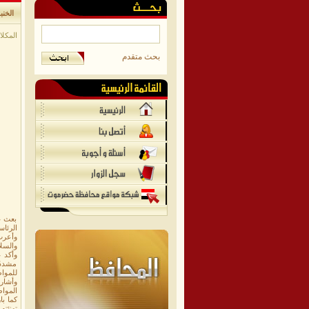
الخنب
المكلا/م
بحث متقدم
بعث ع
الرئاس
وأعرب 
والسلا
وأكد ع
مشددً
للمواط
وأشار 
المواط
كما با
تهنئته