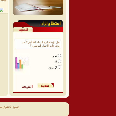
هل تؤيد فكرة انشاء الأقاليم كأحد
مخرجات الحوار الوطني ؟
نعم
لا
لا أدري
النتيجة
جميع الحقوق م