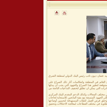
محافظ البنك المركزي اليمني أ. أحمد أحمد غالب صباح اليوم الثلاثاء الموافق 31 مارس 2026 السيد عثمان ديون نائب رئيس البنك الدولي لمنطقة الشرق
 القائم في المنطقة وانعكاسات آثار ذلك الصراع على
متوقعة لتطور هذا الصراع والجهود التي يجب أن يبذلها
مبادرات التي يمكن ان تطلق لتخفيف التداعيات الناتجة من
 في مختلف المجالات وكذلك الدعم المقدم للبنك المركزي
إلى الجهود المنسقة مع بقية المانحين للاستجابة لحاجات
و وخلق فرص العمل للفئات المستهدفة لتحسين أوضاعها
مطلوبة في مختلف القطاعات لمعالجة الاختلالات وتحقيق