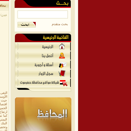
محافظ
عدن/موق
بحث متقدم
الأوسط
حيث ت
اقتصاد
الجميع
ارتفاع
كما تم
اليمني
البنك
وتخفيف
الاستد