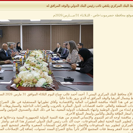
 البنك المركزي يلتقي نائب رئيس البنك الدولي والوفد المرافق له
ع محافظة حضرموت/خاص - الثـلاثـاء 31/مــــارس/2026م
التقى الأخ 
 وشمال أفريقيا والوفد المرافق له الذي يزور بلادنا حالياً.
م في هذا اللقاء مناقشة التطورات المالية والاقتصادية وآفاق تطوراتها المستقبلية في ظل الصراع
ات المنطقة والعالم، خاصة اقتصادات الدول المتأثرة بالحروب والصراعات الداخلية والسيناريوهات ال
 ابتداء من الدول الوطنية وانتهاء بالمنظمات الدولية المعنية، بما في ذلك البنك والصندوق الدوليين وال
 أسعار الطاقة والنقل والتأمين وأسعار السلع الأخرى.
 مناقشة أوجه الدعم التنموي والإنساني المقدم من هيئة التنمية الدولية للجمهورية اليمنية وتدخلاتها
 لتطوير البنية التحتية لنظم المدفوعات، حيث أكد نائب رئيس البنك الدولي استمرار هذا الدعم، وأشار 
 المركزي لتطوير بنية المدفوعات والائتمان خاصة الإقراض للمنشآت الصغيرة والأصغر لتشجيع النم
 حدة الفقر وسط فئات المجتمع الأكثر تأثراً بنتائج الصراع الممتد لسنوات، إضافة إلى الإصلاحات ال
امة.