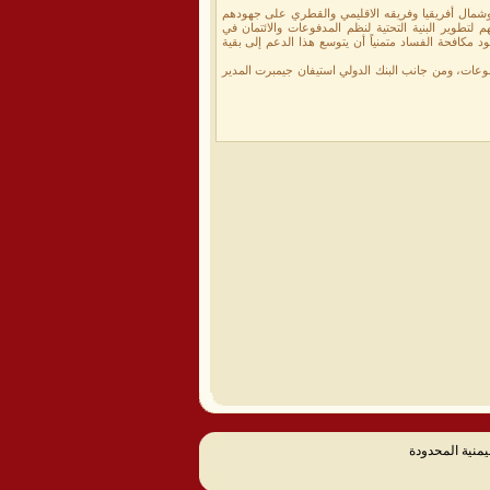
 وشمال أفريقيا وفريقه الاقليمي والقطري على جهودهم
لتطوير البنية التحتية لنظم المدفوعات والائتمان في
مكافحة الفساد متمنياً أن يتوسع هذا الدعم إلى بقية
وعات، ومن جانب البنك الدولي استيفان جيمبرت المدير
يمنية المحدودة