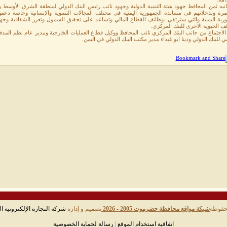
نبه ثمن المحافظ جهود هيئة التنمية الدولية وجهود نائب رئيس البنك الدولي لمنطقة الشرق الأوسط
مرة وتدخلاتهم في مساندة الجمهورية اليمنية في مختلف المجالات التنموية والإنسانية وخاصة دعمهم 
ورية اليمنية والتي سترتقي بوظائف القطاع المالي وتساعد على تحقيق الشمول وتعزز الشفافية وجهود 
ف الحيوية الاخرى للبنك المركزي.
لاجتماع من جانب البنك المركزي نائب المحافظ ووكيل قطاع العمليات الخارجية ومدير عام نظم المدف
مي للبنك الدولي ودينا ابو غيداء مدير مكتب البنك الدولي في اليمن.
حفوظة
شبكة مواقع محافظة حضرموت 2005 - 2026
تصميم و إدارة
شركة التجارة الإلكترونية ال
اتفاقية استخدام الموقع
|
رسالة لحماية الخصوصية