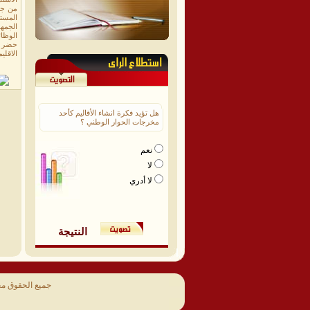
من جا
المست
الجمه
الوظائ
حضر ا
الاقلي
هل تؤيد فكرة انشاء الأقاليم كأحد
مخرجات الحوار الوطني ؟
نعم
لا
لا أدري
النتيجة
جميع الحقوق م