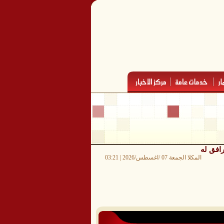
رافق له
المكلا الجمعة 07 /اغسطس/2026 | 03:21