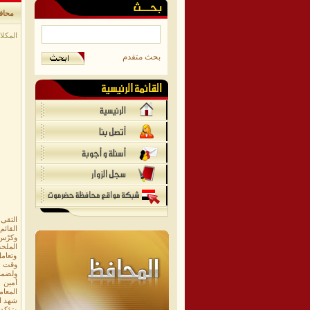
محافظ
​المكلا
بحث متقدم
التقى 
القائم
وكرّس 
الملحة.
وتعام
وقت مم
ولضمان
أمين 
المعا
​شهد الل
وتؤكد