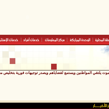
يلتقي المواطنين ويستمع لقضاياهم ويصدر توجيهات فورية بتخليص معاملات أك