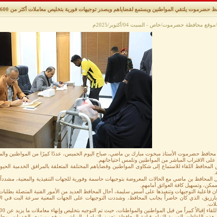
 حضرموت يلتقي المواطنين ويستمع لقضاياهم ويصدر توجيهات فورية بتخليص معاملات أكثر من 600 مواطن
/موقع محافظة حضرموت/خاص - السبت 04/أكتوبر/2025م
محافظ حضرموت الأستاذ مبخوت مبارك بن ماضي، صباح اليوم الخميس، عددًا كبيرًا من المواطنين والمو
 على الاقتراب المباشر من المواطنين وتلمس احتياجاتهم. ​
المحافظ اللقاء للاستماع إلى شكاوى المواطنين وقضاياهم المختلفة المتعلقة بالمرافق الخدمية الحيوية
 ​
ل المحافظ بن ماضي مع الحالات المعروضة بتوجيهات حاسمة وفورية للجهات التنفيذية والمعنية، مشددا
كن، وتسهيل كافة العوائق أمامهم. ​
 فاعلية التوجيهات وتنفيذها على أسس سليمة، أحال المحافظ العديد من الأمور الفنية المتصلة بطلبات
بارزيق، الذي كان حاضراً بجانب المحافظ، وشددت التوجيهات على الجهات المعنية سرعة البت في الإ
ملات.
قاء إقبالاً كبيراً من قبل المواطنين والمواطنات، حيث تم التوجيه بتخليص وإنهاء معاملات ما يزيد عن 600 مواطن ومواطنة منذ صباح اليوم الباكر. ​
 هذه اللقاءات الدورية التزام قيادة المحافظة بتعزيز التواصل المباشر، ورفع مستوى الخدمات، وح