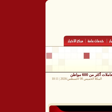
ثر من 600 مواطن
المكلا الخميس 06 /اغسطس/2026 | 10:11