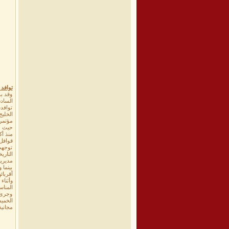
توافد 
وقد بد
توافد
الخليج
مؤتمر 
حيث تش
منذ أ
قوافل 
التار
مديري
بينما 
أقربائ
وأثناء
المناس
وجرى 
الخمي
مجانية