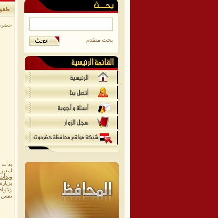
طقوس 
حضرموت/
بحث متقدم
لمديري
وبدأت
بزيارة
وتتواص
نفس ال