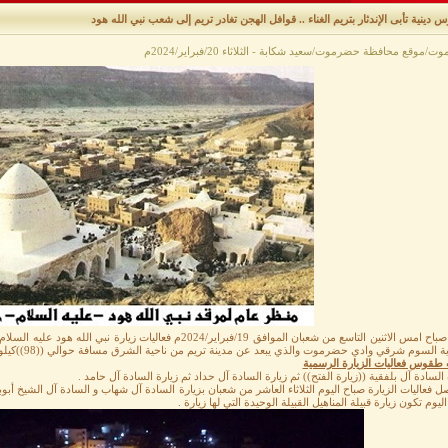
دينية تأبى الإندثار بتريم الغناء .. قوافل الهجن تغادر تريم إلى شعب نبي الله هود
موقع محافظة حضرموت/سعيد شكابة - الثلاثاء 20/فبراير/2024م
بدأت صباح امس الاثنين التاسع من شعبان الموافق 19/فبراير/2024م فعا
ة السوم شرقي وادي حضرموت والذي يبعد عن مدينة تريم من ناحية الشرق مسافة حوالي ((98))كيلو متر .
 طقوس فعاليات الزيارة الرسمية
 السادة آل بلفقية ((زيارة الفتح)) ثم زيارة السادة آل حداد ثم زيارة السادة آل حامد .
ل فعاليات الزيارة صباح اليوم الثلاثاء العاشر من شعبان بزيارة السادة آل شهاب و السادة آل الشيخ أبو
يوم تكون زيارة قبيلة المناهيل القبيلة الوحيدة التي لها زيارة .