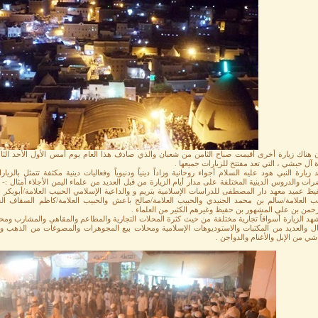
 آل حبشي ، التي تعد مفتتح للزيارات جميعها .
زيارة النبي هود عليه السلام أجواء روحانية وزاداً دينياً ودنيوياً وفعاليات دينية مكثفة تتمثل بال
ات والدروس الدينية المختلفة على مدار أيام الزيارة من قبل العديد من علماء اليمن الأجلاء أمثال :-
يظ عميد معهد دار المصطفى للدراسات الإسلامية بتريم و والداعية الإسلامي الحبيب العلامة/أبوبكر 
يب العلامة/سالم بن محمد الجنيدي والحبيب العلامة/صالح باعش والحبيب العلامة/كاظم السقاف ال
حمن بن علي المشهور بن حفيظ وغيرهم الكثير من العلماء .
هد الزيارة أسواقاً تجارية مختلفة من حيث كثرة المحلات التجارية والمطاعم والمقاهي والمشارب وم
ال والعديد من المكتبات والاستوديوهات الإسلامية ومحلات بيع المجوهرات والمصوغات من الذهب والف
شي من الإبل والأغنام والدواجن .