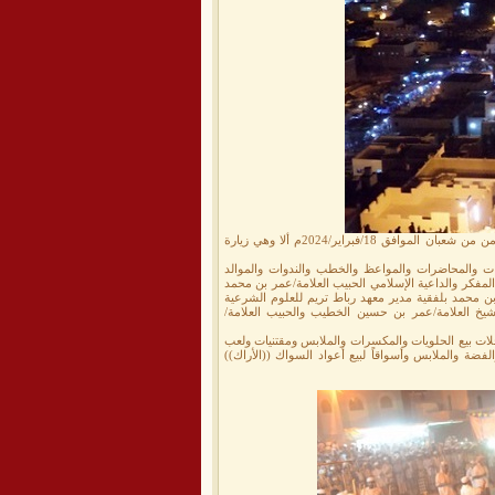
كما أن هناك زيارة أخرى أقيمت صباح الثامن من شعبان والذي صادف هذا العام يوم أمس الأول الأحد الثامن من شعبان الموافق 18/فبراير/2024م ألا وهي زيارة
زيارات والمحاضرات والمواعظ والخطب والندوات والموالد
 المفكر والداعية الإسلامي الحبيب العلامة/عمر بن محمد
بن محمد بلفقية مدير معهد رباط تريم للعلوم الشرعية
شيخ العلامة/عمر بن حسين الخطيب والحبيب العلامة/
حلات بيع الحلويات والمكسرات والملابس ومقتنيات ولعب
ضة والملابس وأسواقاً لبيع أعواد السواك ((الأراك))