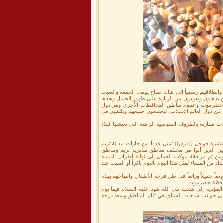
 وانطلاقهم رسمياً إلى هناك صباح يومي الجمعة والسبت
 على متنها الزوار الذين يذهبون ويعودون من الزيارة على ظهور الجمال وبعدها
طق حضرموت وعموم مناطق المحافظات الأخرى ومن دول
رها من دول العالم الإسلامي ليجتمعون جميعهم ويلتقون في
ات مقارنة بالظروف السياسية الراهنة التي تعيشها البلاد
قوافل الجمال المكونة من حوالي ((130)) جملاً موزعة في عشرة قوافل ((فرق)) تمثل عدداً من حارات مدينة تريم
ين الذين أتوا من مختلف مناطق مديرية تريم ومناطق
ن ثم مرافقة موكب الجمال إلى نهاية أطراف المدينة
 من المساء لمثل هذا اليوم بالنوم باكراً أو المبيت عند
قاً جميلاً ورائعاً في ظل فرحة الأطفال وابتهاجهم بهذه
 بمحافظة حضرموت.
دية إلى شعب نبي الله هود عليه السلام فيما يوم
 على جوانب ساحات السباق في تلك المناطق وسط فرجة