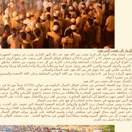
الزوار إلى شعب النبي هود
أت عملية توافد الزوار إلى قرية شعب نبي الله هود عند ذلك النهر الجاري بقرب بئر برهوت الشهيرة
السادس و السابع من شعبان 16 و 17/فبراير/2024م بانطلاق قوافل الجمال التي يذهب
ت أفواج الزائرين على السيارات المختلفة والدراجات النارية من كل حدب وصوب من مختلف منا
 العربي والدول العربية والقرن الأفريقي ودول شرق آسيا وبريطانيا وأمريكا وكندا وأستراليا وتركيا وغي
إسلامي عالمي كبير جداً بجوار قبر نبي الله هود عليه الصلاة والسلام .
هد الزيارة ترتيباً غير عادياً وفريداً من نوعه من كافة النواحي المختلفة وعلى كافة الأصعدة والمستوي
كثر من عشرة أعوام .
الجمال تتوجه إلى شعب نبي الله هود
توجهت صباح يوم الجمعة السادس من شعبان 
يخية إلى شعب نبي الله هود عليه السلام وذلك وسط حضور جماهيري كبير يقدر بالآلاف من المواطن
ات محافظة حضرموت لحضور المغادرة والانطلاقة من ساحة مسجد باعلوي التاريخي والأثري بتريم وم
واصل البعض منهم مرافقتها إلى المناطق المجاورة ، ويحرص أهل تريم والأطفال منهم بالذات على الاستعداد
هم الذين تقع بيوتهم في محيط ساحة المغادرة أو تقع على خط سير الجمال .
 مغادرة وسير موكب الجمال تردد الأهازيج والزوامل التراثية الشعبية الجميلة التي تضيف على الحدث رون
بة وسط أجواء فرائحة لا تتكرر إلا مرة واحد كل عام في مدينة التراث والتاريخ والحضارة الغناء تريم
في نفس اليوم سباق للهجن في منطقتي عينات وقسم الواقعة على طريق موكب قوافل الجمال المؤ
س شهدت كل من مناطق السوم وفغمة سباقاً أيضاً للهجن في ساحاتها العامة ، حيث يحتشد الأهالي
 لعادة تراثية تعتمل منذ القدم.