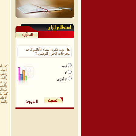
هل تؤيد فكرة انشاء الأقاليم كأحد
مخرجات الحوار الوطني ؟
نعم
السادة
لا
وتشهد 
والحضر
لا أدري
بن حف
والحب
عبدالر
كما تش
الأطف
النتيجة
والموا