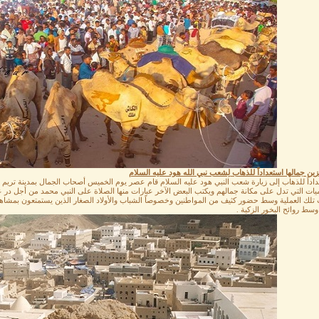
زين جمالها استعداداً للذهاب لِشعب نبي الله هود عليه السلام
اداً للذهاب إلى زيارة شعب النبي هود عليه السلام قام عصر يوم الخميس أصحاب الجمال بمدينة تريم بتز
ات التي تدل على مكانة جمالهم ويكتب البعض الآخر عبارات منها الصلاة على النبي محمد من أجل در ع
تلك العملية وسط حضور كثيف من المواطنين وخصوصاً الشباب والأولاد الصغار الذين يستمتعون بمشاهدة
 وسط روائح البخور الزكية .