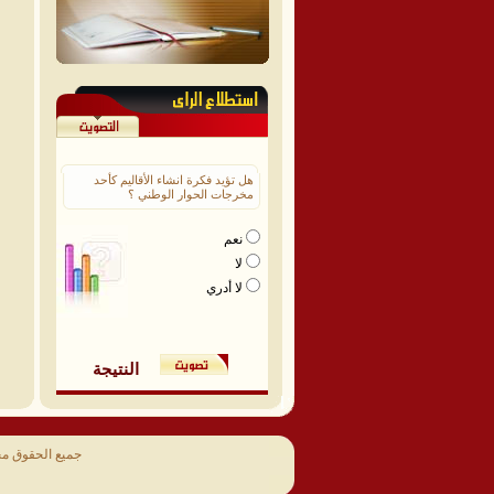
هل تؤيد فكرة انشاء الأقاليم كأحد
مخرجات الحوار الوطني ؟
نعم
لا
لا أدري
النتيجة
جميع الحقوق م