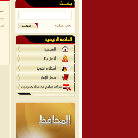
اسم
اسم
بحث متقدم
التع