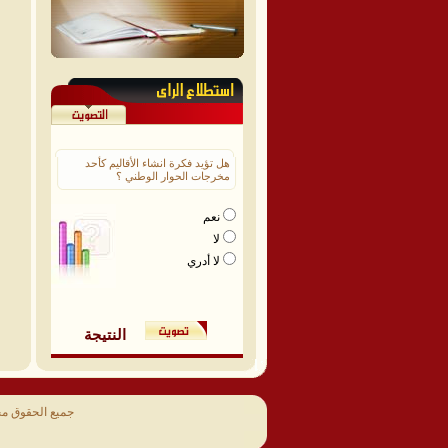
هل تؤيد فكرة انشاء الأقاليم كأحد
مخرجات الحوار الوطني ؟
نعم
لا
لا أدري
النتيجة
جميع الحقوق م