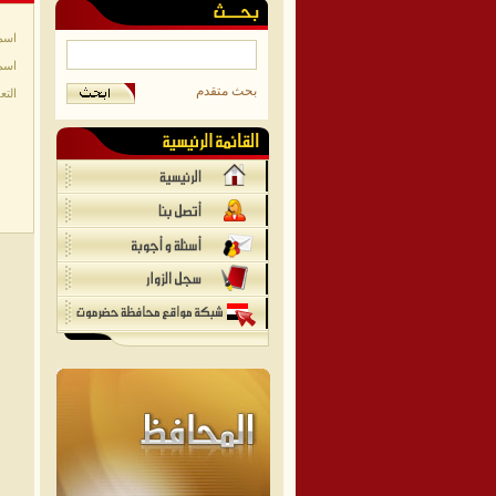
اسم
اسم
بحث متقدم
التع