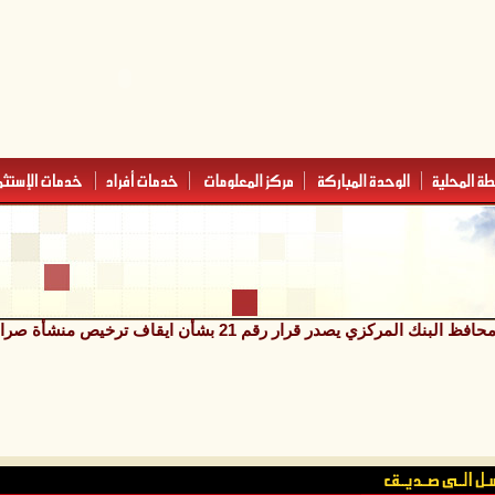
حافظ البنك المركزي يصدر قرار رقم 21 بشأن ايقاف ترخيص منشأة صرافة وإغلاق مقرها