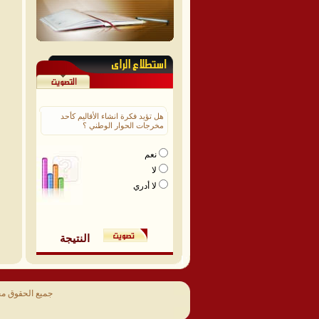
هل تؤيد فكرة انشاء الأقاليم كأحد
مخرجات الحوار الوطني ؟
نعم
لا
لا أدري
النتيجة
جميع الحقوق م