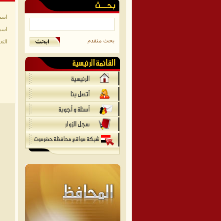
اسم
اسم
بحث متقدم
التع