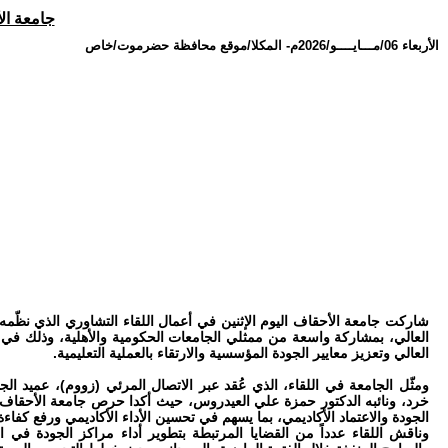
جامعة ال
الأربعاء 06/مـــايــــو/2026م
-
المكلا/موقع محافظة حضرموت/خاص
شاركت جامعة الأحقاف اليوم الإثنين في أعمال اللقاء التشاوري الذي نظّمه
العالي، بمشاركة واسعة من ممثلي الجامعات الحكومية والأهلية، وذلك في إط
العالي وتعزيز معايير الجودة المؤسسية والارتقاء بالعملية التعليمية.
ومثّل الجامعة في اللقاء، الذي عُقد عبر الاتصال المرئي (زووم)، عميد الج
خرد، ونائبه الدكتور حمزة علي العيدروس، حيث أكدا حرص جامعة الأحقاف
الجودة والاعتماد الأكاديمي، بما يسهم في تحسين الأداء الأكاديمي ورفع كفاءة
وناقش اللقاء عدداً من القضايا المرتبطة بتطوير أداء مراكز الجودة في